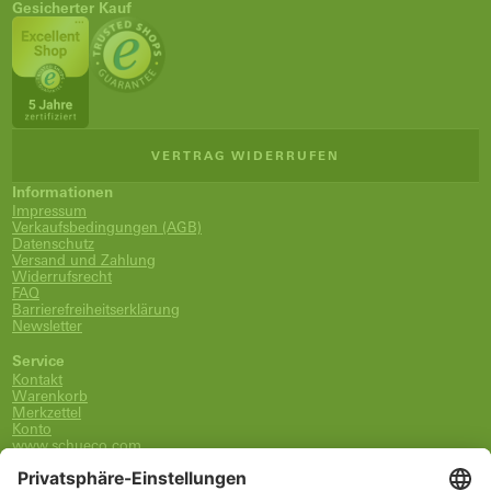
Gesicherter Kauf
VERTRAG WIDERRUFEN
Informationen
Impressum
Verkaufsbedingungen (AGB)
Datenschutz
Versand und Zahlung
Widerrufsrecht
FAQ
Barrierefreiheitserklärung
Newsletter
Service
Kontakt
Warenkorb
Merkzettel
Konto
www.schueco.com
shop@schueco.com
0800-400-4007