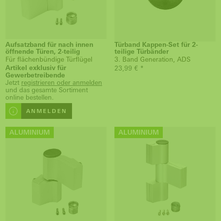
Aufsatzband für nach innen
Türband Kappen-Set für 2-
öffnende Türen, 2-teilig
teilige Türbänder
Für flächenbündige Türflügel
3. Band Generation, ADS
Artikel exklusiv für
23,99 € *
Gewerbetreibende
Jetzt
registrieren oder anmelden
und das gesamte Sortiment
online bestellen.
ANMELDEN
ALUMINIUM
ALUMINIUM