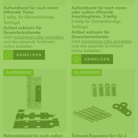
Aufsatzband für nach innen
Aufsatzband für nach innen
öffnende Türen
oder außen öffnende
Anschlagtüren, 3-teilig
2-teilig, für flächenbündige
3-teilig für flächenbündige
Türflügel
Türflügel
Artikel exklusiv für
Artikel exklusiv für
Gewerbetreibende
Gewerbetreibende
Jetzt
registrieren oder anmelden
Jetzt
registrieren oder anmelden
und das gesamte Sortiment
und das gesamte Sortiment
online bestellen.
online bestellen.
ANMELDEN
ANMELDEN
ALUMINIUM
ALUMINIUM
Rollentürband für nach außen
Türband Reparatur-Set für 2-