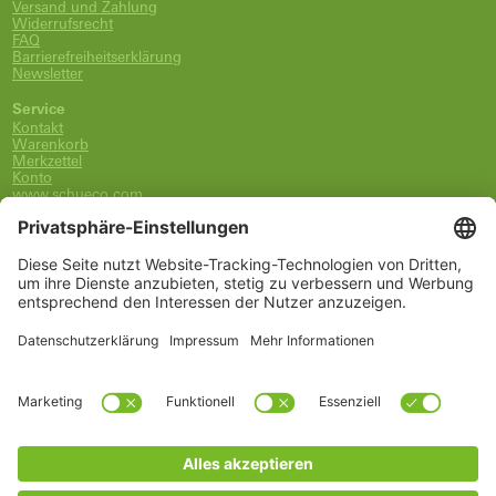
Versand und Zahlung
Widerrufsrecht
FAQ
Barrierefreiheitserklärung
Newsletter
Service
Kontakt
Warenkorb
Merkzettel
Konto
www.schueco.com
shop@schueco.com
0800-400-4007
kostenlos aus dem dt. Festnetz
Unsere Marken
Alle Marken
Franz Schneider Brakel GmbH + Co KG
Schüco International KG
Schüco Polymer Technologies
Schüco Stahlsysteme Jansen
Kategorien
Ersatzteile
Griffe
Wartung, Pflege und Lüftung
Einbruchschutz
FSB Griffe