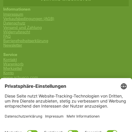
Informationen
Impressum
Verkaufsbedingungen (AGB)
Datenschutz
Versand und Zahlung
Widerrufsrecht
FAQ
Barrierefreiheitserklärung
Newsletter
Service
Kontakt
Warenkorb
Merkzettel
Konto
www.schueco.com
shop@schueco.com
0800-400-4007
kostenlos aus dem dt. Festnetz
Unsere Marken
Alle Marken
Franz Schneider Brakel GmbH + Co KG
Schüco International KG
Schüco Polymer Technologies
Schüco Stahlsysteme Jansen