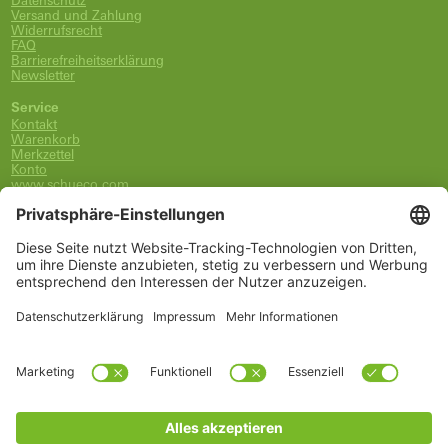
Datenschutz
Versand und Zahlung
Widerrufsrecht
FAQ
Barrierefreiheitserklärung
Newsletter
Service
Kontakt
Warenkorb
Merkzettel
Konto
www.schueco.com
shop@schueco.com
0800-400-4007
kostenlos aus dem dt. Festnetz
Unsere Marken
Alle Marken
Franz Schneider Brakel GmbH + Co KG
Schüco International KG
Schüco Polymer Technologies
Schüco Stahlsysteme Jansen
Kategorien
Ersatzteile
Griffe
Wartung, Pflege und Lüftung
Einbruchschutz