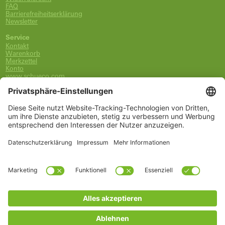
FAQ
Barrierefreiheitserklärung
Newsletter
Service
Kontakt
Warenkorb
Merkzettel
Konto
www.schueco.com
shop@schueco.com
0800-400-4007
kostenlos aus dem dt. Festnetz
Unsere Marken
Alle Marken
Franz Schneider Brakel GmbH + Co KG
Schüco International KG
Schüco Polymer Technologies
Schüco Stahlsysteme Jansen
Kategorien
Ersatzteile
Griffe
Wartung, Pflege und Lüftung
Einbruchschutz
FSB Griffe
Fachwissen