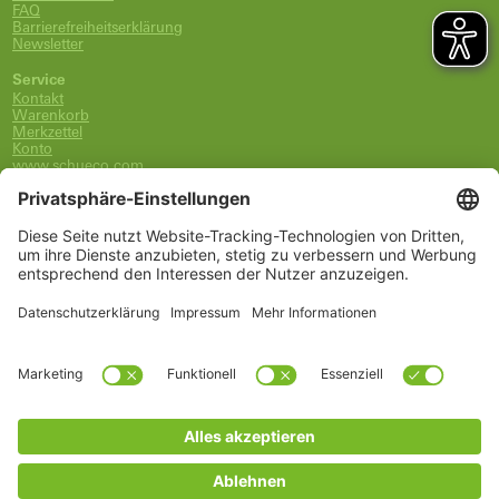
FAQ
Barrierefreiheitserklärung
Newsletter
Service
Kontakt
Warenkorb
Merkzettel
Konto
www.schueco.com
shop@schueco.com
0800-400-4007
kostenlos aus dem dt. Festnetz
Unsere Marken
Alle Marken
Franz Schneider Brakel GmbH + Co KG
Schüco International KG
Schüco Polymer Technologies
Schüco Stahlsysteme Jansen
Kategorien
Ersatzteile
Griffe
Wartung, Pflege und Lüftung
Einbruchschutz
FSB Griffe
Fachwissen