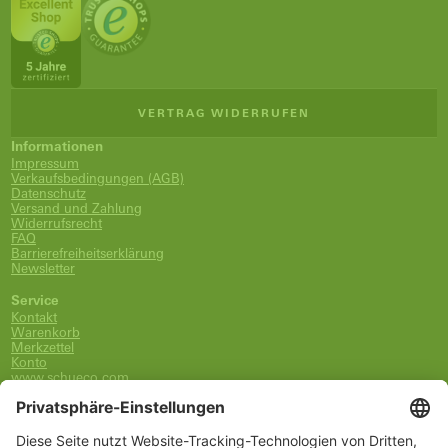
VERTRAG WIDERRUFEN
Informationen
Impressum
Verkaufsbedingungen (AGB)
Datenschutz
Versand und Zahlung
Widerrufsrecht
FAQ
Barrierefreiheitserklärung
Newsletter
Service
Kontakt
Warenkorb
Merkzettel
Konto
www.schueco.com
shop@schueco.com
0800-400-4007
kostenlos aus dem dt. Festnetz