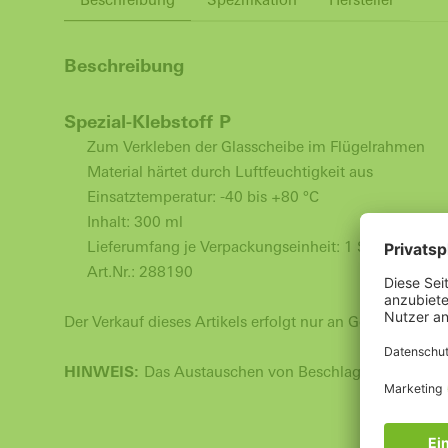
Beschreibung
Spezial-Klebstoff P
Zum Verkleben der Glasscheibe im Flügelrahmen
Material härtet durch Luftfeuchtigkeit aus
Einsatztemperatur: -40 bis +80 °C
Inhalt: 300 ml
Lieferumfang je Verpackungseinheit: 1 Stück
Art.Nr.: 288190
Der Verkauf dieses Artikels erfolgt nur an Gewerbetreib
HINWEIS:
Das Austauschen von Beschlagteilen und das