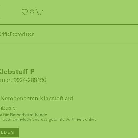
riffe
Fachwissen
Klebstoff P
mer: 9924-288190
-Komponenten-Klebstoff auf
nbasis
siv für Gewerbetreibende
ren oder anmelden
und das gesamte Sortiment online
LDEN