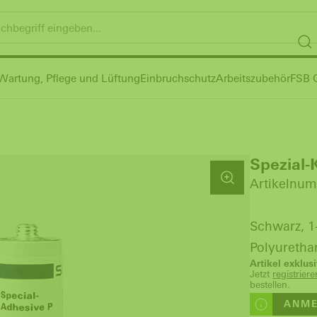
Wartung, Pflege und Lüftung
Einbruchschutz
Arbeitszubehör
FSB G
Spezial-
Artikelnum
Schwarz, 1
Polyuretha
Artikel exklu
Jetzt
registrie
bestellen.
ANME