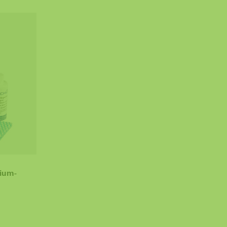
nium-