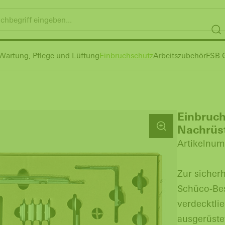
Wartung, Pflege und Lüftung
Einbruchschutz
Arbeitszubehör
FSB G
Einbruc
Nachrüst
Artikelnum
Zur sicher
Schüco-Be
verdecktli
ausgerüste