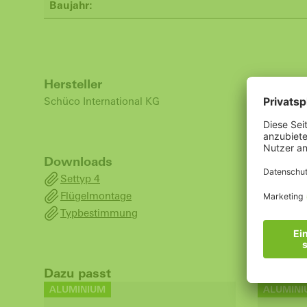
Baujahr:
Hersteller
Schüco International KG
Downloads
Settyp 4
Flügelmontage
Typbestimmung
Dazu passt
ALUMINIUM
ALUMINI