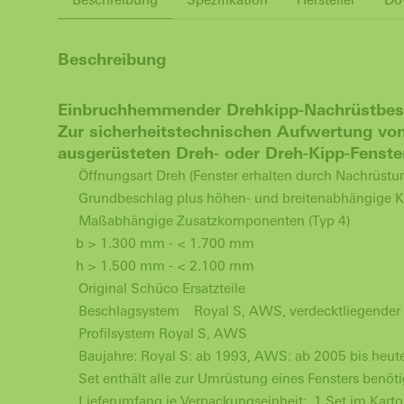
Beschreibung
Einbruchhemmender Drehkipp-Nachrüstbesc
Zur sicherheitstechnischen Aufwertung v
ausgerüsteten Dreh- oder Dreh-Kipp-Fenste
Öffnungsart Dreh (Fenster erhalten durch Nachrüst
Grundbeschlag plus höhen- und breitenabhängige 
Maßabhängige Zusatzkomponenten (Typ 4)
b > 1.300 mm - < 1.700 mm
h > 1.500 mm - < 2.100 mm
Original Schüco Ersatzteile
Beschlagsystem
Royal S, AWS, verdecktliegender
Profilsystem Royal S, AWS
Baujahre: Royal S: ab 1993, AWS: ab 2005 bis heut
Set enthält alle zur Umrüstung eines Fensters ben
Lieferumfang je Verpackungseinheit: 1 Set im Kart