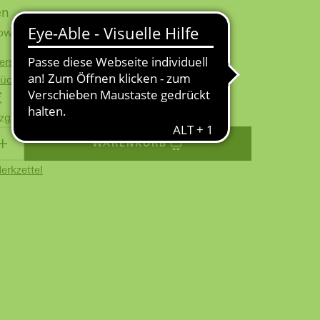
en
bweichende Lieferzeit von ca. 7 Werktagen
Versand ab 100 € für Gewerbekunden
Rückversand
€
zgl.
Versandkosten
WARENKORB
erkzettel