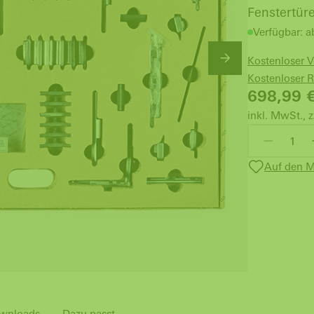
Fenstertür
Verfügbar: a
Kostenloser 
Kostenloser 
698,99
inkl. MwSt., z
Auf den M
wnloads
Dazu passt