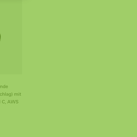
ende
chlag) mit
al C, AWS