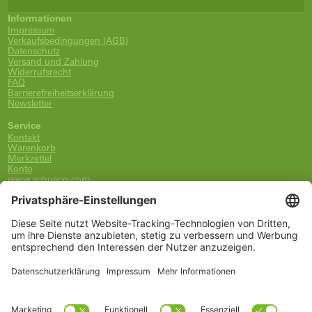
Informationen
Impressum
Verkaufsbedingungen (AGB)
Datenschutz
Versand und Zahlung
Widerrufsrecht
FAQ
Barrierefreiheitserklärung
Newsletter
Service
Kontakt
Warenkorb
Merkzettel
Konto
www.schueco.com
shop@schueco.com
0800-400-4007
kostenlos aus dem dt. Festnetz
Unsere Marken
Alle Marken
Franz Schneider Brakel GmbH + Co KG
Schüco International KG
Schüco Polymer Technologies
Schüco Stahlsysteme Jansen