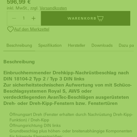
596,99
€
inkl. MwSt., zzgl.
Versandkosten
WARENKORB
Auf den Merkzettel
Beschreibung
Spezifikation
Hersteller
Downloads
Dazu pass
Beschreibung
Einbruchhemmender Drehkipp-Nachrüstbeschlag nach
DIN 18104-2 Typ 2 / Typ 3 DIN links
Zur sicherheitstechnischen Aufwertung von mit Schüco-
Beschlagsystemen Royal S, AWS oder
verdecktliegenden AvanTec-Beschlägen ausgerüsteten
Dreh- oder Dreh-Kipp-Fenstern bzw. Fenstertüren
Öffnungsart Dreh (Fenster erhalten durch Nachrüstung Dreh-Kipp-
Funktion) / Dreh-Kipp
Öffnungsrichtung DIN links
Grundbeschlag plus höhen- oder breitenabhängige Komponenten
für folgende Elementgrößen: