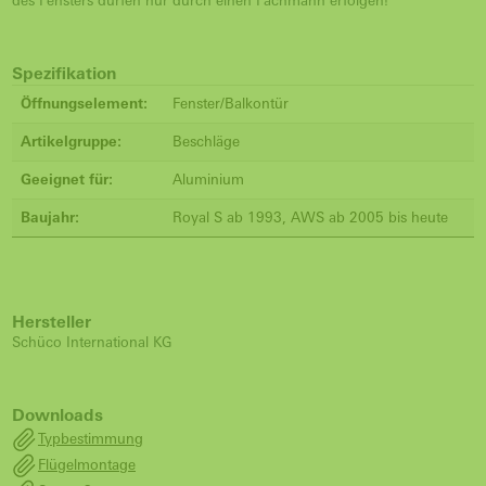
des Fensters dürfen nur durch einen Fachmann erfolgen!
Spezifikation
Öffnungselement:
Fenster/Balkontür
Artikelgruppe:
Beschläge
Geeignet für:
Aluminium
Baujahr:
Royal S ab 1993, AWS ab 2005 bis heute
Hersteller
Schüco International KG
Downloads
Typbestimmung
Flügelmontage