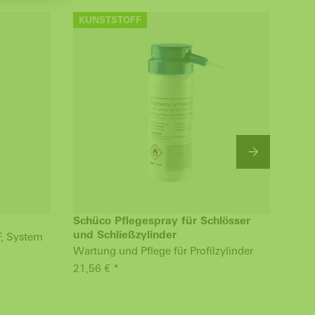
KUNSTSTOFF
KU
Schüco Pflegespray für Schlösser
Sek
und Schließzylinder
F, System
Schn
Wartung und Pflege für Profilzylinder
EPD
21,56 € *
16,4