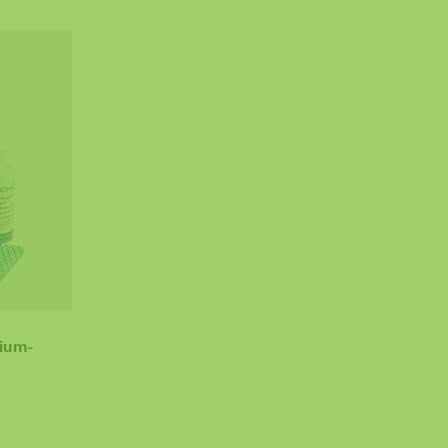
nium-