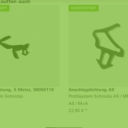
kauften auch
OFF
KUNSTSTOFF
htung, 5 Meter, 98050119
Anschlagdichtung AS
tem Schnicks
Profilsystem Schnicks AS / M
AS / M+A
22,85 € *