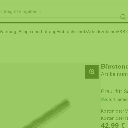
Wartung, Pflege und Lüftung
Einbruchschutz
Arbeitszubehör
FSB G
Bürsten
Artikelnum
Grau, für 
Sofort liefer
Kostenloser 
Kostenloser 
42,99
€