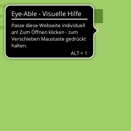
zgl.
Versandkosten
WARENKORB
erkzettel