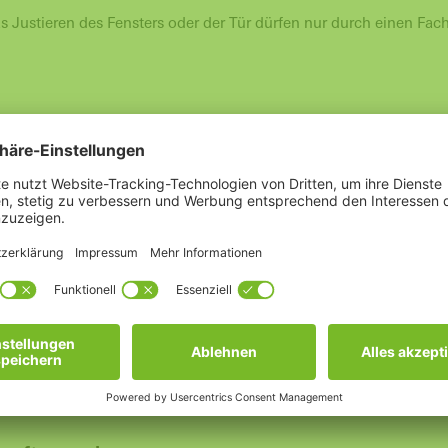
 Justieren des Fensters oder der Tür dürfen nur durch einen Fa
Fenster/Balkontür
Dichtungen
Aluminium
1993 bis heute