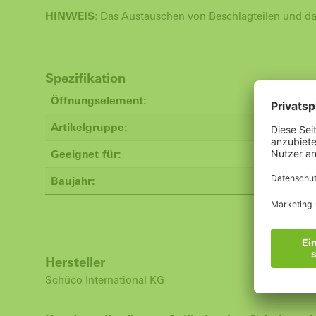
HINWEIS
: Das Austauschen von Beschlagteilen und das
Spezifikation
Öffnungselement:
Artikelgruppe:
Geeignet für:
Baujahr:
Hersteller
Schüco International KG