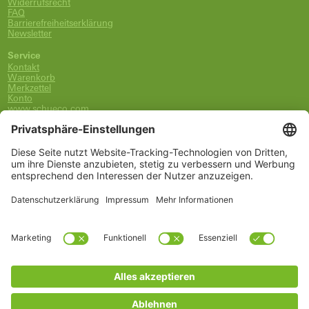
Widerrufsrecht
FAQ
Barrierefreiheitserklärung
Newsletter
Service
Kontakt
Warenkorb
Merkzettel
Konto
www.schueco.com
shop@schueco.com
0800-400-4007
kostenlos aus dem dt. Festnetz
Unsere Marken
Alle Marken
Franz Schneider Brakel GmbH + Co KG
Schüco International KG
Schüco Polymer Technologies
Schüco Stahlsysteme Jansen
Kategorien
Ersatzteile
Griffe
Wartung, Pflege und Lüftung
Einbruchschutz
FSB Griffe
Fachwissen