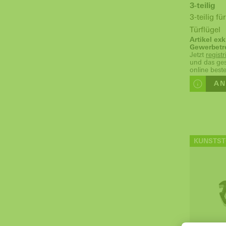
3-teilig
3-teilig f
Türflügel
Artikel exk
Gewerbetr
Jetzt
regist
und das ge
online beste
AN
KUNSTST