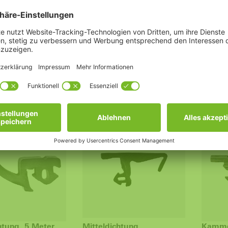
dichtung
Eckumlenkung, 25176200,
Adapte
25151400
Kippau
tem Schüco Corona
Schüco
Schüco 
Riegelstangenbeschlag /
Profil
€ *
Profilsystem Schnicks
AS 60
ab 20,28 € *
25,38 €
OFF
ALUMINIUM
KUNS
htung, 5 Meter
Mitteldichtung
Kamme