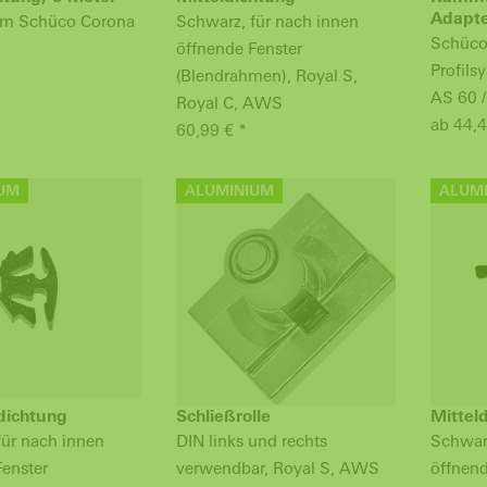
Adapt
tem Schüco Corona
Schwarz, für nach innen
Schüco
öffnende Fenster
Profil
(Blendrahmen), Royal S,
AS 60 /
Royal C, AWS
ab 44,4
60,99 € *
UM
ALUMINIUM
ALUM
dichtung
Schließrolle
Mittel
für nach innen
DIN links und rechts
Schwarz
Fenster
verwendbar, Royal S, AWS
öffnend