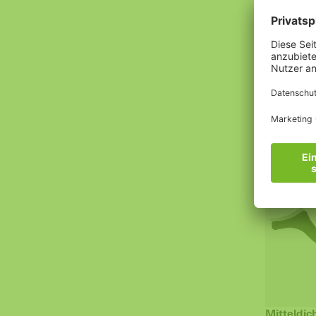
Anschlag
Profilsys
SI 82
ab 22,85 
KUNSTST
Mitteldic