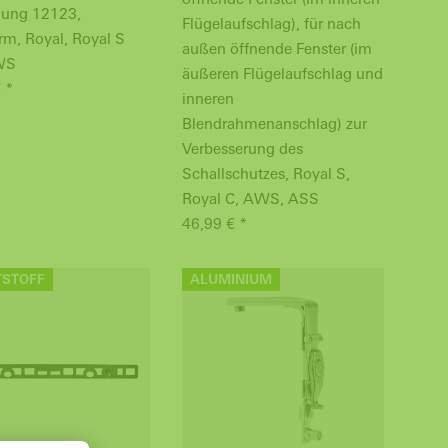
ßung 12123,
Flügelaufschlag), für nach
rm, Royal, Royal S
außen öffnende Fenster (im
WS
äußeren Flügelaufschlag und
 *
inneren
Blendrahmenanschlag) zur
Verbesserung des
Schallschutzes, Royal S,
Royal C, AWS, ASS
46,99 € *
TSTOFF
ALUMINIUM