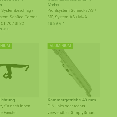
er
Meter
 Systembeschlag /
Profilsystem Schnicks AS /
system Schüco Corona
MF, System AS / M+A
 CT 70 / SI 82
18,99 € *
7 € *
INIUM
ALUMINIUM
dichtung
Kammergetriebe 43 mm
, für nach innen
DIN links oder rechts
e Fenster
verwendbar, SimplySmart