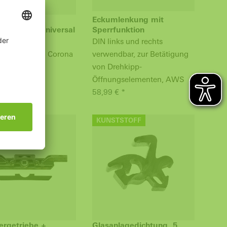
rplatte für
Eckumlenkung mit
flaufbock Universal
Sperrfunktion
VarioTec /
DIN links und rechts
system Schüco Corona
verwendbar, zur Betätigung
von Drehkipp-
 *
Öffnungselementen, AWS
58,99 € *
TSTOFF
KUNSTSTOFF
rgetriebe +
Glasanlagedichtung, 5