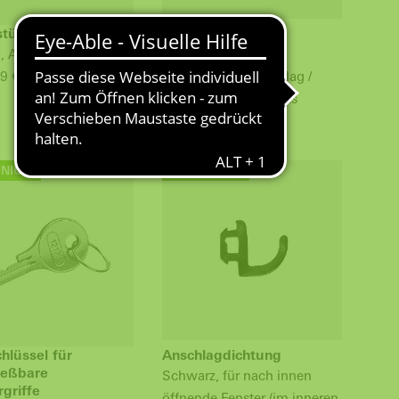
stück mit Sperre
Schließrolle
S, AWS und AvanTec
Schüco
9 € *
Riegelstangenbeschlag /
Profilsystem Schnicks
ab 17,73 € *
INIUM
ALUMINIUM
hlüssel für
Anschlagdichtung
ießbare
Schwarz, für nach innen
rgriffe
öffnende Fenster (im inneren