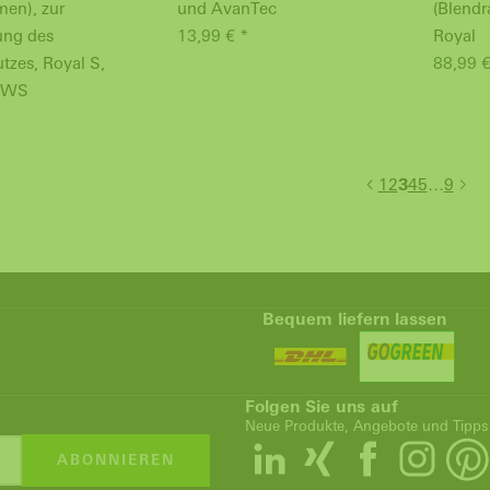
men), zur
und AvanTec
(Blendr
ung des
13,99 € *
Royal
tzes, Royal S,
88,99 €
 AWS
1
2
3
4
5
…
9
Bequem liefern lassen
Folgen Sie uns auf
Neue Produkte, Angebote und Tipps
ABONNIEREN