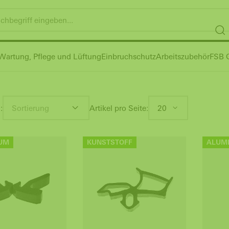
Wartung, Pflege und Lüftung
Einbruchschutz
Arbeitszubehör
FSB G
:
Sortierung
Artikel pro Seite:
20
UM
KUNSTSTOFF
ALUM