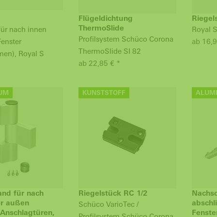
Flügeldichtung
Riegel
ThermoSlide
für nach innen
Royal 
Profilsystem Schüco Corona
Fenster
ab 16,9
ThermoSlide SI 82
men), Royal S
ab 22,85 € *
UM
KUNSTSTOFF
ALUM
and für nach
Riegelstück RC 1/2
Nachsc
er außen
abschl
Schüco VarioTec /
 Anschlagtüren,
Fenste
Profilsystem Schüco Corona