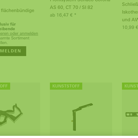
Schlie
AS 60, CT 70 / SI 82
ür flächenbündige
Iskothe
ab 16,47 € *
und A
lusiv für
10,99 €
eibende
rieren oder anmelden
samte Sortiment
llen.
MELDEN
OFF
KUNSTSTOFF
KUNS