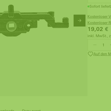
Sofort liefer
Kostenloser 
Kostenloser 
19,02
€
inkl. MwSt., z
Auf den M
wnloads
Dazu passt