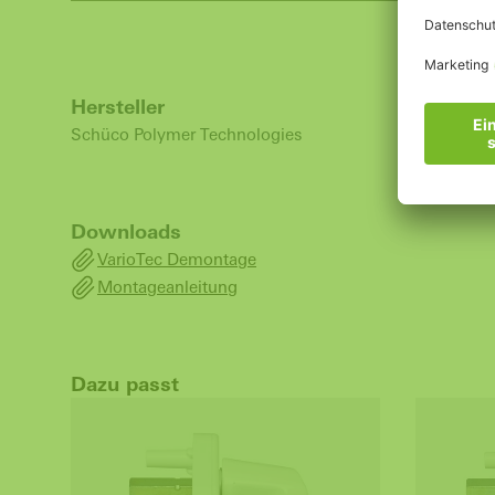
Hersteller
Schüco Polymer Technologies
Downloads
VarioTec Demontage
Montageanleitung
Dazu passt