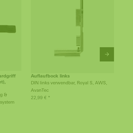
rdgriff
Auflaufbock links
Kam
t),
link
DIN links verwendbar, Royal S, AWS,
DIN 
AvanTec
ag &
Ava
22,99 € *
lsystem
60,9