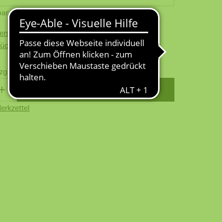
bar. Lieferfrist: max. 3 Tage
Versand ab 100 € für Gewerbekunden
Rückversand
zgl.
Versandkosten
WARENKORB
erkzettel