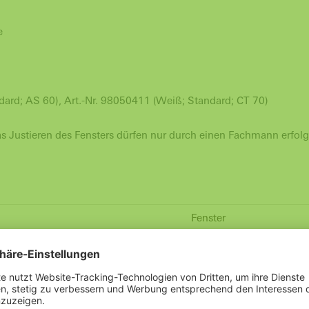
e
dard; AS 60), Art.-Nr. 98050411 (Weiß; Standard; CT 70)
 Justieren des Fensters dürfen nur durch einen Fachmann erfolg
Fenster
ab 2002
Kammergetriebe
Kunststoff