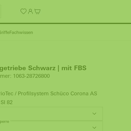
riffe
Fachwissen
etriebe Schwarz | mit FBS
mer: 1063-28726800
ioTec / Profilsystem Schüco Corona AS
 SI 82
perre