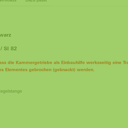
hwarz
/ SI 82
dass die Kammergetriebe als Einbauhilfe werksseitig eine 
es Elementes gebrochen (geknackt) werden.
iegelstange