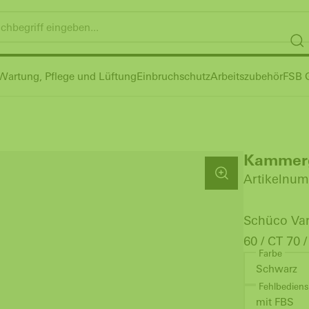
Wartung, Pflege und Lüftung
Einbruchschutz
Arbeitszubehör
FSB G
Kammerg
Artikelnum
Schüco Var
60 / CT 70 /
Farbe
Schwarz
Fehlbediens
mit FBS