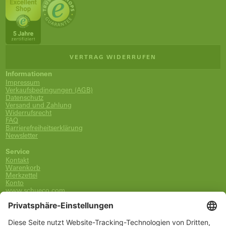
VERTRAG WIDERRUFEN
Informationen
Impressum
Verkaufsbedingungen (AGB)
Datenschutz
Versand und Zahlung
Widerrufsrecht
FAQ
Barrierefreiheitserklärung
Newsletter
Service
Kontakt
Warenkorb
Merkzettel
Konto
www.schueco.com
shop@schueco.com
0800-400-4007
kostenlos aus dem dt. Festnetz