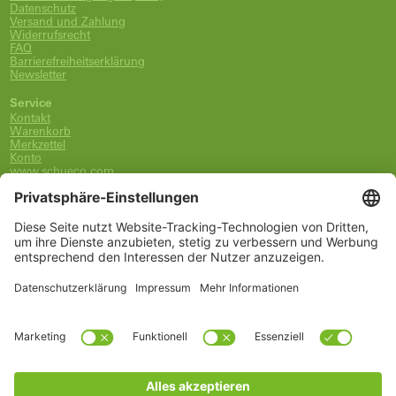
Datenschutz
Versand und Zahlung
Widerrufsrecht
FAQ
Barrierefreiheitserklärung
Newsletter
Service
Kontakt
Warenkorb
Merkzettel
Konto
www.schueco.com
shop@schueco.com
0800-400-4007
kostenlos aus dem dt. Festnetz
Unsere Marken
Alle Marken
Franz Schneider Brakel GmbH + Co KG
Schüco International KG
Schüco Polymer Technologies
Schüco Stahlsysteme Jansen
Kategorien
Ersatzteile
Griffe
Wartung, Pflege und Lüftung