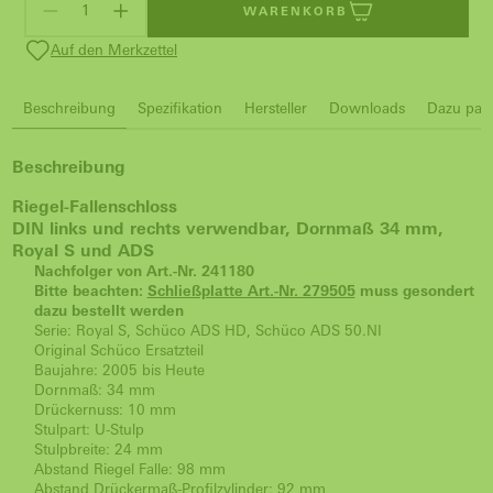
WARENKORB
Auf den Merkzettel
Beschreibung
Spezifikation
Hersteller
Downloads
Dazu pass
Beschreibung
Riegel-Fallenschloss
DIN links und rechts verwendbar, Dornmaß 34 mm,
Royal S und ADS
Nachfolger von Art.-Nr. 241180
Bitte beachten:
Schließplatte Art.-Nr. 279505
muss gesondert
dazu bestellt werden
Serie: Royal S, Schüco ADS HD, Schüco ADS 50.NI
Original Schüco Ersatzteil
Baujahre: 2005 bis Heute
Dornmaß: 34 mm
Drückernuss: 10 mm
Stulpart: U-Stulp
Stulpbreite: 24 mm
Abstand Riegel Falle: 98 mm
Abstand Drückermaß-Profilzylinder: 92 mm