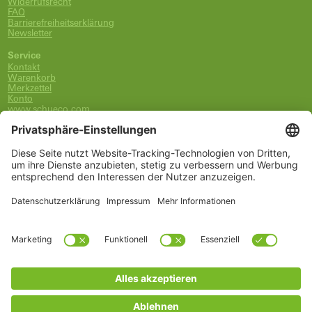
Widerrufsrecht
FAQ
Barrierefreiheitserklärung
Newsletter
Service
Kontakt
Warenkorb
Merkzettel
Konto
www.schueco.com
shop@schueco.com
0800-400-4007
kostenlos aus dem dt. Festnetz
Unsere Marken
Alle Marken
Franz Schneider Brakel GmbH + Co KG
Schüco International KG
Schüco Polymer Technologies
Schüco Stahlsysteme Jansen
Kategorien
Ersatzteile
Griffe
Wartung, Pflege und Lüftung
Einbruchschutz
FSB Griffe
Fachwissen