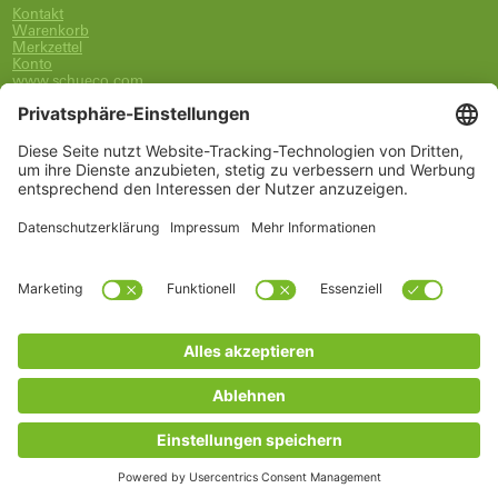
Kontakt
Warenkorb
Merkzettel
Konto
www.schueco.com
shop@schueco.com
0800-400-4007
kostenlos aus dem dt. Festnetz
Unsere Marken
Alle Marken
Franz Schneider Brakel GmbH + Co KG
Schüco International KG
Schüco Polymer Technologies
Schüco Stahlsysteme Jansen
Kategorien
Ersatzteile
Griffe
Wartung, Pflege und Lüftung
Einbruchschutz
FSB Griffe
Fachwissen
Arbeitszubehör
* Alle Preise inkl. deutscher MwSt., zzgl. Versandkosten
© Copyrights 2026 Schüco Ersatzteile für Fenster und Türen |
Deutschland