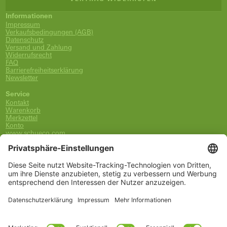
Informationen
Impressum
Verkaufsbedingungen (AGB)
Datenschutz
Versand und Zahlung
Widerrufsrecht
FAQ
Barrierefreiheitserklärung
Newsletter
Service
Kontakt
Warenkorb
Merkzettel
Konto
www.schueco.com
shop@schueco.com
0800-400-4007
kostenlos aus dem dt. Festnetz
Unsere Marken
Alle Marken
Franz Schneider Brakel GmbH + Co KG
Schüco International KG
Schüco Polymer Technologies
Schüco Stahlsysteme Jansen