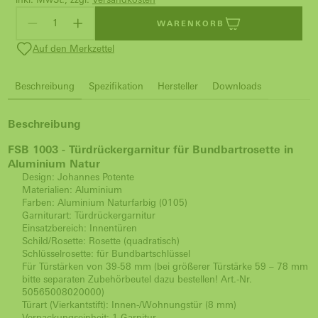
WARENKORB
Auf den Merkzettel
Beschreibung
Spezifikation
Hersteller
Downloads
Beschreibung
FSB 1003 -
Türdrückergarnitur
für Bundbartrosette in
Aluminium Natur
Design: Johannes Potente
Materialien: Aluminium
Farben: Aluminium Naturfarbig (0105)
Garniturart: Türdrückergarnitur
Einsatzbereich: Innentüren
Schild/Rosette: Rosette (quadratisch)
Schlüsselrosette: für Bundbartschlüssel
Für Türstärken von 39-58 mm (bei größerer Türstärke 59 – 78 mm
bitte separaten Zubehörbeutel dazu bestellen! Art.-Nr.
50565008020000)
Türart (Vierkantstift): Innen-/Wohnungstür (8 mm)
Verpackungseinheit: 1 Garnitur