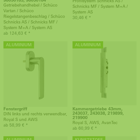
98050183, 98050184
Profilsystem Schnicks AS /
Getriebehandhebel / Schüco
Schnicks MF / System M+A /
Vartan / Schüco
System AS
Riegelstangenbeschlag / Schüco
30,46 € *
Schnicks AS / Schnicks MF /
System M+A / System AS
ab 124,63 € *
ALUMINIUM
ALUMINIUM
Fenstergriff
Kammergetriebe 43mm,
243037, 243038, 219899,
DIN links und rechts verwendbar,
219900
Royal S und AWS
Royal S, AWS, AvanTec
ab 58,99 € *
ab 60,99 € *
ALUMINIUM
KUNSTSTOFF