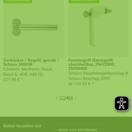
Türdrücker / Türgriff, gerade /
Fenstergriff (Steckgriff)
Schüco 240038
abschließbar, 25472500,
25490400
Edelstahl, Iskotherm, Royal,
Schüco Riegelstangenbeschlag &
Royal S, ADS, ASS FD
Schüco Beschlag 2000
221,99 € *
ab 134,82 € *
1
2
3
4
5
6
Sicher bezahlen mit
KAUF AUF RECHNUNG