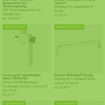
Badgarnitur mit
lackiert
Türverriegelung
Möbelgriff in Used-Optik (5
FSB Türdrückergarnitur für
Stück)
Badezimmer
32,99 € *
ab 160,60 € *
KUNSTSTOFF
MÖBELFRONTEN
Fenstergriff abschließbar
Schüco Möbelgriff Swing
Weiß, 98050192
Möbelgriff in Edelstahl finish
Schüco EURO-Beschlag /
velours (5 Stück)
Profilsystem Schüco Corona CT
ab 32,99 € *
70 / SI 82
83,92 € *
ALUMINIUM
ALUMINIUM