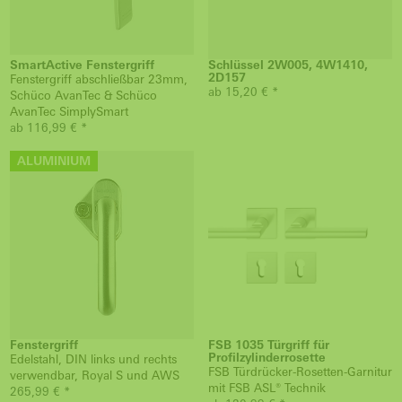
SmartActive Fenstergriff
Schlüssel 2W005, 4W1410,
2D157
Fenstergriff abschließbar 23mm,
ab 15,20 € *
Schüco AvanTec & Schüco
AvanTec SimplySmart
ab 116,99 € *
ALUMINIUM
Fenstergriff
FSB 1035 Türgriff für
Profilzylinderrosette
Edelstahl, DIN links und rechts
FSB Türdrücker-Rosetten-Garnitur
verwendbar, Royal S und AWS
mit FSB ASL® Technik
265,99 € *