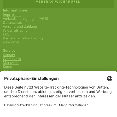
VERTRAG WIDERRUFEN
Informationen
Impressum
Verkaufsbedingungen (AGB)
Datenschutz
Versand und Zahlung
Widerrufsrecht
FAQ
Barrierefreiheitserklärung
Newsletter
Service
Kontakt
Warenkorb
Merkzettel
Konto
www.schueco.com
shop@schueco.com
0800-400-4007
kostenlos aus dem dt. Festnetz
Unsere Marken
Alle Marken
Franz Schneider Brakel GmbH + Co KG
Schüco International KG
Schüco Polymer Technologies
Schüco Stahlsysteme Jansen