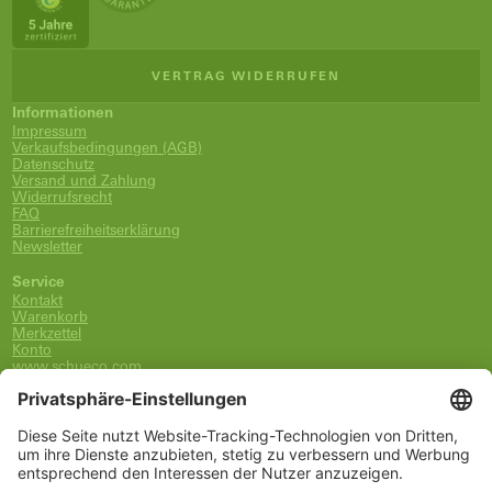
VERTRAG WIDERRUFEN
Informationen
Impressum
Verkaufsbedingungen (AGB)
Datenschutz
Versand und Zahlung
Widerrufsrecht
FAQ
Barrierefreiheitserklärung
Newsletter
Service
Kontakt
Warenkorb
Merkzettel
Konto
www.schueco.com
shop@schueco.com
0800-400-4007
kostenlos aus dem dt. Festnetz
Unsere Marken
Alle Marken