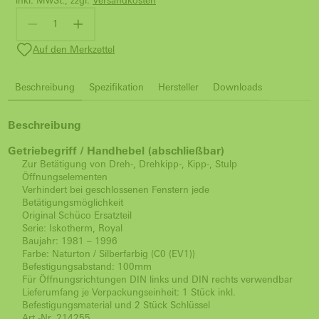
inkl. MwSt., zzgl.
Versandkosten
Auf den Merkzettel
Beschreibung
Spezifikation
Hersteller
Downloads
Beschreibung
Getriebegriff / Handhebel (abschließbar)
Zur Betätigung von Dreh-, Drehkipp-, Kipp-, Stulp
Öffnungselementen
Verhindert bei geschlossenen Fenstern jede
Betätigungsmöglichkeit
Original Schüco Ersatzteil
Serie: Iskotherm, Royal
Baujahr: 1981 – 1996
Farbe: Naturton / Silberfarbig (C0 (EV1))
Befestigungsabstand: 100mm
Für Öffnungsrichtungen DIN links und DIN rechts verwendbar
Lieferumfang je Verpackungseinheit: 1 Stück inkl.
Befestigungsmaterial und 2 Stück Schlüssel
Art.-Nr. 214255