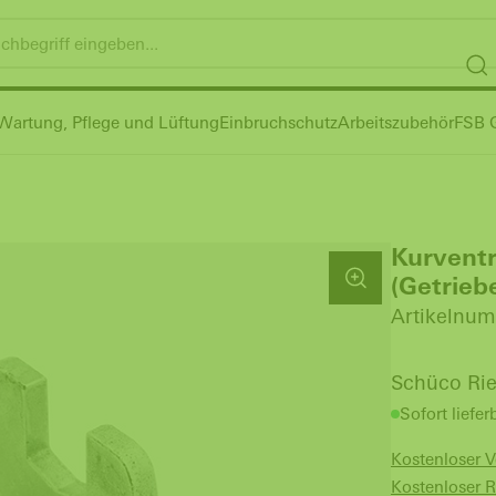
Wartung, Pflege und Lüftung
Einbruchschutz
Arbeitszubehör
FSB G
Kurventr
(Getrie
Artikelnum
Schüco Ri
Sofort liefer
Kostenloser 
Kostenloser 