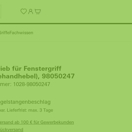
riffe
Fachwissen
ieb für Fenstergriff
behandhebel), 98050247
mer: 1028-98050247
egelstangenbeschlag
bar. Lieferfrist: max. 3 Tage
Versand ab 100 € für Gewerbekunden
Rückversand