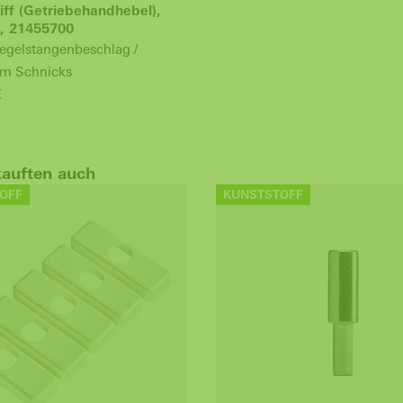
iff (Getriebehandhebel),
, 21455700
egelstangenbeschlag /
tem Schnicks
€
kauften auch
OFF
KUNSTSTOFF