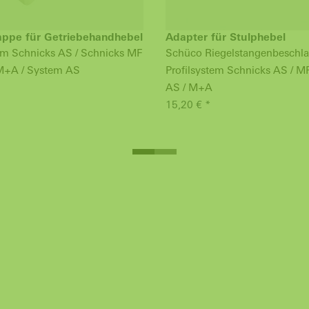
ppe für Getriebehandhebel
Adapter für Stulphebel
tem Schnicks AS / Schnicks MF
Schüco Riegelstangenbeschla
M+A / System AS
Profilsystem Schnicks AS / M
AS / M+A
15,20 € *