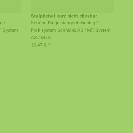
Stulphebel kurz nicht clipsbar
Kap
251
g /
Schüco Riegelstangenbeschlag /
Schü
F, System
Profilsystem Schnicks AS / MF, System
Prof
AS / M+A
17,7
16,47 € *