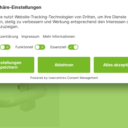
el
OFF