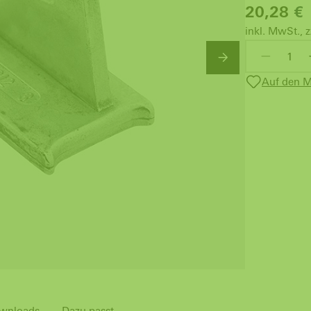
20,28
€
inkl. MwSt., z
Auf den M
wnloads
Dazu passt