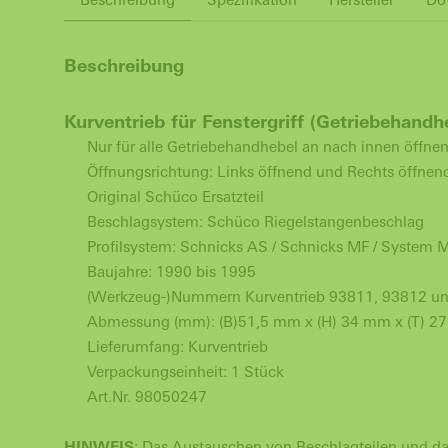
Beschreibung
Kurventrieb für Fenstergriff (Getriebehand
Nur für alle Getriebehandhebel an nach innen öffne
Öffnungsrichtung: Links öffnend und Rechts öffnen
Original Schüco Ersatzteil
Beschlagsystem: Schüco Riegelstangenbeschlag
Profilsystem: Schnicks AS / Schnicks MF / System
Baujahre: 1990 bis 1995
(Werkzeug-)Nummern Kurventrieb 93811, 93812 u
Abmessung (mm): (B)51,5 mm x (H) 34 mm x (T) 2
Lieferumfang: Kurventrieb
Verpackungseinheit: 1 Stück
Art.Nr. 98050247
HINWEIS
: Das Austauschen von Beschlagteilen und das