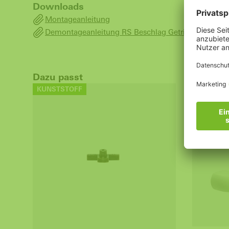
Downloads
Montageanleitung
Demontageanleitung RS Beschlag Getriebehandheb
Dazu passt
KUNSTSTOFF
KUNSTST