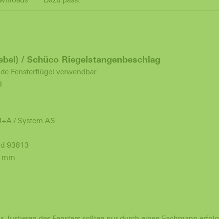
hebel) / Schüco Riegelstangenbeschlag
nde Fensterflügel verwendbar
d
 M+A / System AS
nd 93813
7 mm
 Justieren des Fensters sollten nur durch einen Fachmann erfolg