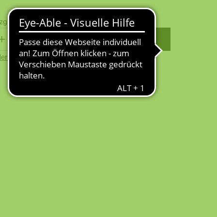
zgl.
Versandkosten
WARENKORB
erkzettel