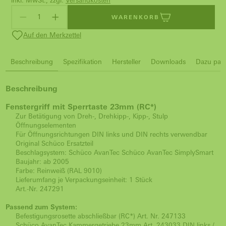
inkl. MwSt., zzgl.
Versandkosten
WARENKORB
Auf den Merkzettel
Beschreibung
Spezifikation
Hersteller
Downloads
Dazu pass
Beschreibung
Fenstergriff mit Sperrtaste 23mm (RC*)
Zur Betätigung von Dreh-, Drehkipp-, Kipp-, Stulp
Öffnungselementen
Für Öffnungsrichtungen DIN links und DIN rechts verwendbar
Original Schüco Ersatzteil
Beschlagsystem: Schüco AvanTec Schüco AvanTec SimplySmart
Baujahr: ab 2005
Farbe: Reinweiß (RAL 9010)
Lieferumfang je Verpackungseinheit: 1 Stück
Art.-Nr. 247291
Passend zum System:
Befestigungsrosette abschließbar (RC*) Art. Nr. 247133
Schüco AvanTec Kammergetriebe 23mm Art. 243033 DIN links /