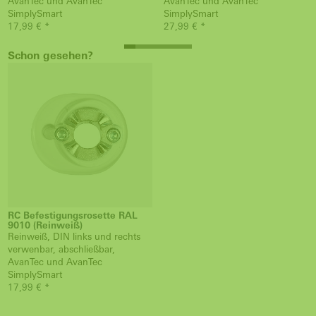
AvanTec und AvanTec
AvanTec und AvanTec
SimplySmart
SimplySmart
17,99 € *
27,99 € *
Schon gesehen?
RC Befestigungsrosette RAL
9010 (Reinweiß)
Reinweiß, DIN links und rechts
verwenbar, abschließbar,
AvanTec und AvanTec
SimplySmart
17,99 € *