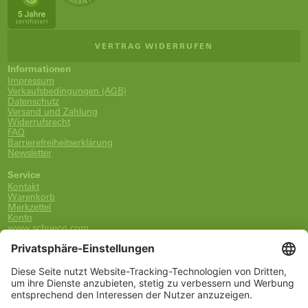
VERTRAG WIDERRUFEN
Informationen
Impressum
Verkaufsbedingungen (AGB)
Datenschutz
Versand und Zahlung
Widerrufsrecht
FAQ
Barrierefreiheitserklärung
Newsletter
Service
Kontakt
Warenkorb
Merkzettel
Konto
www.schueco.com
shop@schueco.com
0800-400-4007
kostenlos aus dem dt. Festnetz
Unsere Marken
Alle Marken