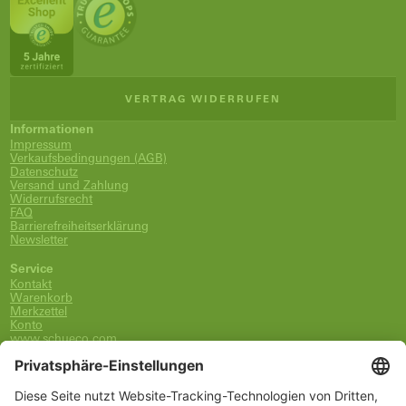
VERTRAG WIDERRUFEN
Informationen
Impressum
Verkaufsbedingungen (AGB)
Datenschutz
Versand und Zahlung
Widerrufsrecht
FAQ
Barrierefreiheitserklärung
Newsletter
Service
Kontakt
Warenkorb
Merkzettel
Konto
www.schueco.com
shop@schueco.com
0800-400-4007
kostenlos aus dem dt. Festnetz