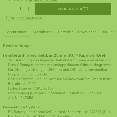
inkl. MwSt., zzgl.
Versandkosten
WARENKORB
Auf den Merkzettel
Beschreibung
Spezifikation
Hersteller
Downloads
Dazu pass
Beschreibung
Fenstergriff abschließbar 23mm (RC*) Kipp-vor-Dreh
Zur Betätigung von Kipp-vor-Dreh (KvD) Öffnungselementen und
Dreh Öffnungselemente mit entkoppelbarem Öffnungsbegrenzer
Für Öffnungsrichtungen DIN links und DIN rechts verwendbar
Original Schüco Ersatzteil
Beschlagsystem: Schüco AvanTec Schüco AvanTec SimplySmart
Baujahr: ab 2005
Farbe: Reinweiß (RAL 9010)
Lieferumfang je Verpackungseinheit: 1 Stück inkl. Schlüssel
Art.-Nr. 247658
Passend zum System:
RC-Befestigungsrosette KvD (abschließbar) Art. Nr. 247665 (DIN
links) oder Art. Nr. 247666 (DIN rechts)