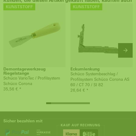
Kunden, die diesen Artikel gekauft haben, kauften auch
KUNSTSTOFF
KUNSTSTOFF
Demontagewerkzeug
Eckumlenkung
Riegelstange
Schüco Systembeschlag /
Schüco VarioTec / Profilsystem
Profilsystem Schüco Corona AS
Schüco Corona
60 / CT 70 / SI 82
35,56 € *
26,64 € *
Sicher bezahlen mit
KAUF AUF RECHNUNG