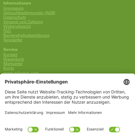
Informationen
Impressum
Verkaufsbedingungen (AGB)
Datenschutz
Versand und Zahlung
Widerrufsrecht
FAQ
Barrierefreiheitserklärung
Newsletter
Service
Kontakt
Warenkorb
Merkzettel
Konto
www.schueco.com
shop@schueco.com
0800-400-4007
kostenlos aus dem dt. Festnetz
Unsere Marken
Alle Marken
Franz Schneider Brakel GmbH + Co KG
Schüco International KG
Schüco Polymer Technologies
Schüco Stahlsysteme Jansen
Kategorien