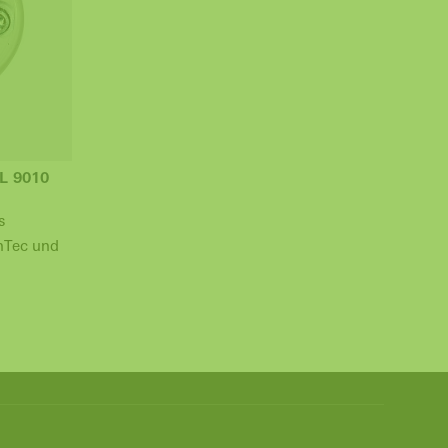
L 9010
s
nTec und