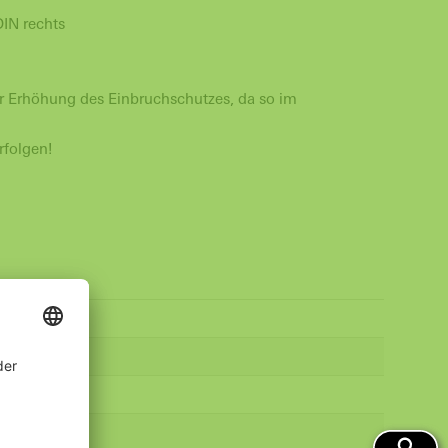
IN rechts
ur Erhöhung des Einbruchschutzes, da so im
rfolgen!