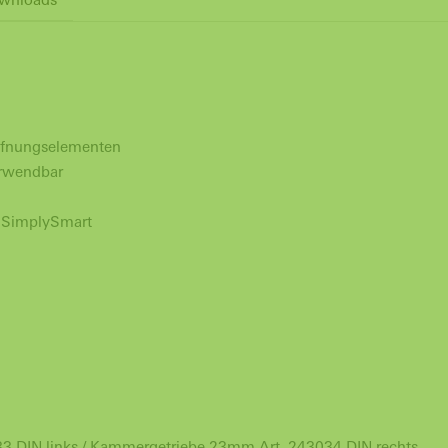
Öffnungselementen
erwendbar
 SimplySmart
 DIN links / Kammergetriebe 23mm Art. 243034 DIN rechts