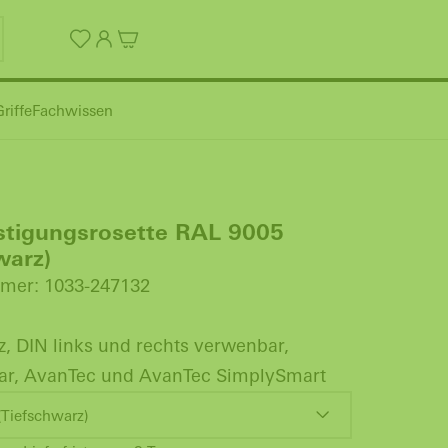
riffe
Fachwissen
stigungsrosette RAL 9005
warz)
mer: 1033-247132
z, DIN links und rechts verwenbar,
ar, AvanTec und AvanTec SimplySmart
Tiefschwarz)