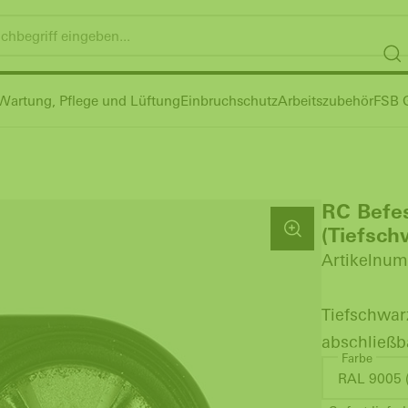
Wartung, Pflege und Lüftung
Einbruchschutz
Arbeitszubehör
FSB G
RC Befe
(Tiefsch
Artikelnum
Tiefschwar
abschließb
Farbe
RAL 9005 (