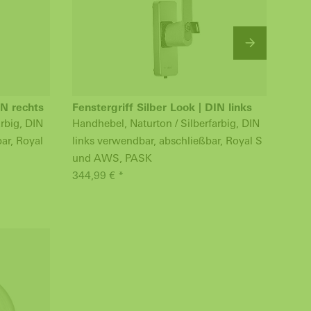
IN rechts
Fenstergriff Silber Look | DIN links
RC F
rbig, DIN
Handhebel, Naturton / Silberfarbig, DIN
Edel
ar, Royal
links verwendbar, abschließbar, Royal S
verw
und AWS, PASK
und
344,99 € *
119,