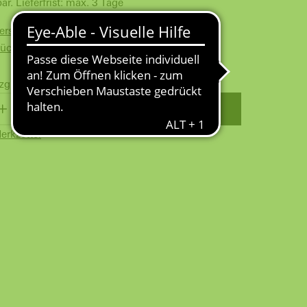
bar. Lieferfrist: max. 3 Tage
Versand ab 100 € für Gewerbekunden
Rückversand
zgl.
Versandkosten
WARENKORB
erkzettel