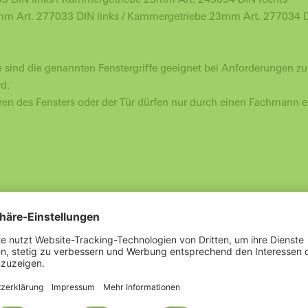
 Art. 277033 DIN links / Kammergetriebe 23mm Art. 277034 D
e sind die genannten Fenstergriffe geeignet bei Anforderungen z
d.
en des Fensters oder der Tür dürfen nur durch einen Fachmann e
Fenster/Balkontür
Zubehör
Aluminium
1993 bis heute