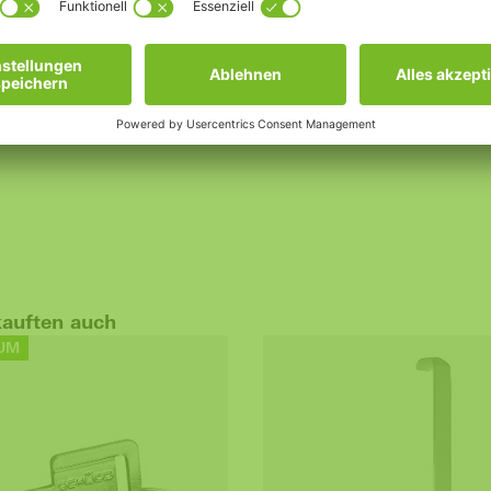
kauften auch
UM