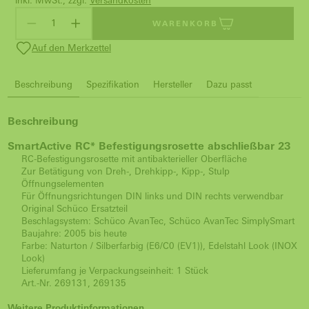
inkl. MwSt., zzgl.
Versandkosten
WARENKORB
Auf den Merkzettel
Beschreibung
Spezifikation
Hersteller
Dazu passt
Beschreibung
SmartActive RC* Befestigungsrosette abschließbar 23
RC-Befestigungsrosette mit antibakterieller Oberfläche
Zur Betätigung von Dreh-, Drehkipp-, Kipp-, Stulp
Öffnungselementen
Für Öffnungsrichtungen DIN links und DIN rechts verwendbar
Original Schüco Ersatzteil
Beschlagsystem: Schüco AvanTec, Schüco AvanTec SimplySmart
Baujahre: 2005 bis heute
Farbe: Naturton / Silberfarbig (E6/C0 (EV1)), Edelstahl Look (INOX
Look)
Lieferumfang je Verpackungseinheit: 1 Stück
Art.-Nr. 269131, 269135
Weitere Produktinformationen