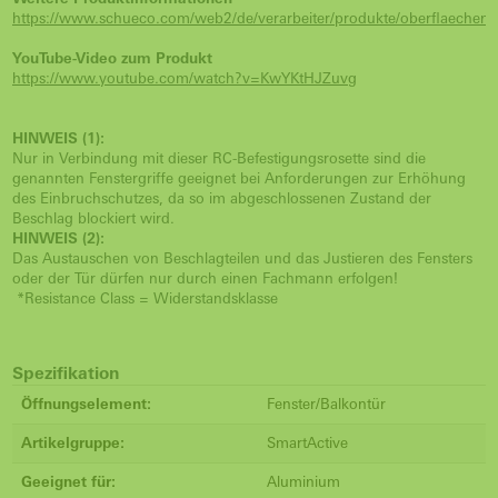
https://www.schueco.com/web2/de/verarbeiter/produkte/oberflaechen/
YouTube-Video zum Produkt
https://www.youtube.com/watch?v=KwYKtHJZuvg
HINWEIS (1):
Nur in Verbindung mit dieser RC-Befestigungsrosette sind die
genannten Fenstergriffe geeignet bei Anforderungen zur Erhöhung
des Einbruchschutzes, da so im abgeschlossenen Zustand der
Beschlag blockiert wird.
HINWEIS (2):
Das Austauschen von Beschlagteilen und das Justieren des Fensters
oder der Tür dürfen nur durch einen Fachmann erfolgen!
*Resistance Class = Widerstandsklasse
Spezifikation
Öffnungselement:
Fenster/Balkontür
Artikelgruppe:
SmartActive
Geeignet für:
Aluminium