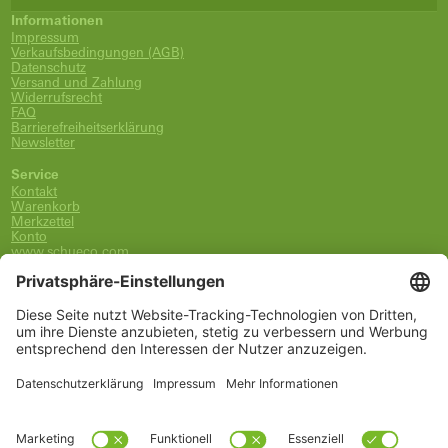
Informationen
Impressum
Verkaufsbedingungen (AGB)
Datenschutz
Versand und Zahlung
Widerrufsrecht
FAQ
Barrierefreiheitserklärung
Newsletter
Service
Kontakt
Warenkorb
Merkzettel
Konto
www.schueco.com
shop@schueco.com
0800-400-4007
kostenlos aus dem dt. Festnetz
Unsere Marken
Alle Marken
Franz Schneider Brakel GmbH + Co KG
Schüco International KG
Schüco Polymer Technologies
Schüco Stahlsysteme Jansen
Kategorien