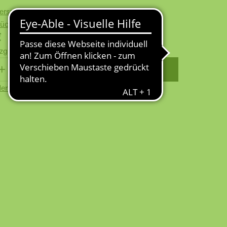
Versand ab 100 € für Gewerbekunden
Rückversand
€
zgl.
Versandkosten
WARENKORB
erkzettel