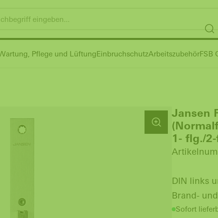
Wartung, Pflege und Lüftung
Einbruchschutz
Arbeitszubehör
FSB G
Jansen F
(Normalf
1- flg./2
Artikelnum
DIN links 
Brand- und
Sofort liefer