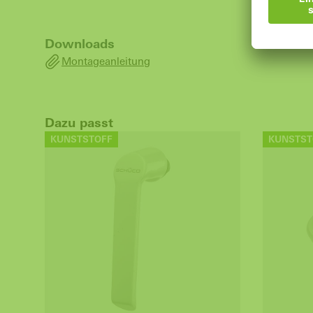
Downloads
Montageanleitung
Dazu passt
KUNSTSTOFF
KUNSTST