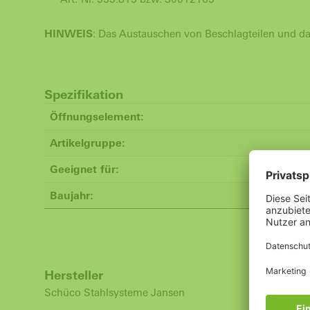
HINWEIS
: Das Austauschen von Beschlagteilen und das 
Spezifikation
Öffnungselement:
Artikelgruppe:
Geeignet für:
Baujahr:
Hersteller
Schüco Stahlsysteme Jansen