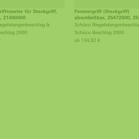
iffrosette für Steckgriff,
Fenstergriff (Steckgriff)
, 21490400
abschließbar, 25472500, 2
egelstangenbeschlag &
Schüco Riegelstangenbeschl
schlag 2000
Schüco Beschlag 2000
€
ab 134,82 €