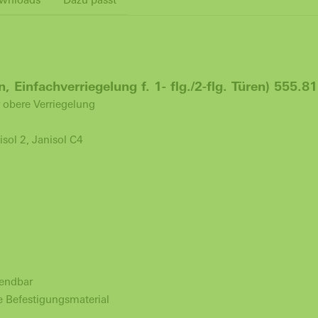
 Einfachverriegelung f. 1- flg./2-flg. Türen) 555.8
r obere Verriegelung
ol 2, Janisol C4
wendbar
e Befestigungsmaterial