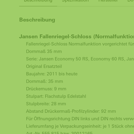
Beschreibung
Jansen Fallenriegel-Schloss (Normalfunktion,
Fallenriegel-Schloss Normalfunktion vorgerichtet fü
Dornmaß 35 mm
Serie: Jansen Economy 50 RS, Economy 60 RS, Janis
Original Ersatzteil
Baujahre: 2011 bis heute
Dornmaß: 35 mm
Drückernuss: 9 mm
Stulpart: Flachstulp Edelstahl
Stulpbreite: 28 mm
Abstand Drückermaß-Profilzylinder: 92 mm
Für Öffnungsrichtung DIN links und DIN rechts ver
Lieferumfang je Verpackungseinheit: je 1 Stück ohn
Art.-Nr. 555.815 bzw. 30012165