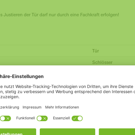
Justieren der Tür darf nur durch eine Fachkraft erfolgen!
Tür
Schlösser
Stahl
2011 bis heute