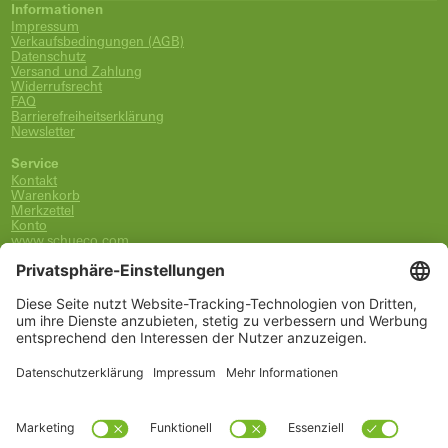
Informationen
Impressum
Verkaufsbedingungen (AGB)
Datenschutz
Versand und Zahlung
Widerrufsrecht
FAQ
Barrierefreiheitserklärung
Newsletter
Service
Kontakt
Warenkorb
Merkzettel
Konto
www.schueco.com
shop@schueco.com
0800-400-4007
kostenlos aus dem dt. Festnetz
Unsere Marken
Alle Marken
Franz Schneider Brakel GmbH + Co KG
Schüco International KG
Schüco Polymer Technologies
Schüco Stahlsysteme Jansen
Kategorien