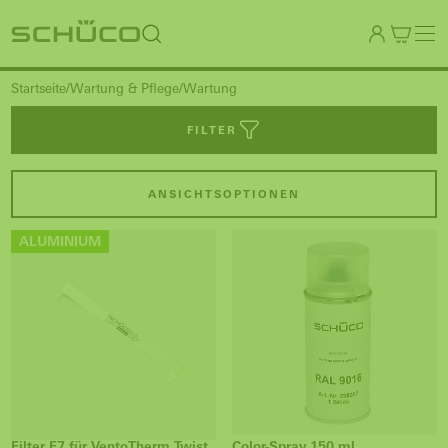
Startseite
Wartung & Pflege
Wartung
FILTER
ANSICHTSOPTIONEN
ALUMINIUM
Filter F7 für VentoTherm Twist
Color-Spray 150 ml