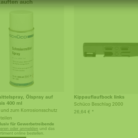
kauften auch
ttelspray, Ölspray auf
Kippauflaufbock links
is 400 ml
Schüco Beschlag 2000
e und zum Korrosionsschutz
26,64 € *
teilen
klusiv für Gewerbetreibende
rieren oder anmelden
und das
timent online bestellen.