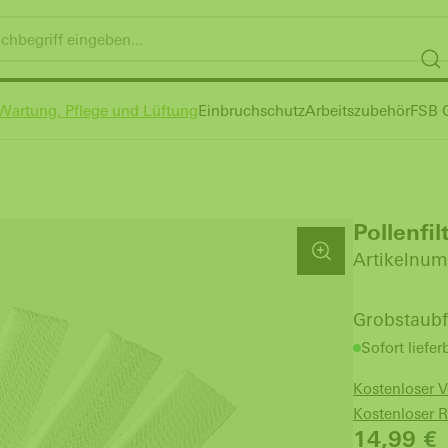
Wartung, Pflege und Lüftung
Einbruchschutz
Arbeitszubehör
FSB G
Pollenfil
Artikelnum
Grobstaubf
Sofort liefer
Kostenloser 
Kostenloser 
14,99
€