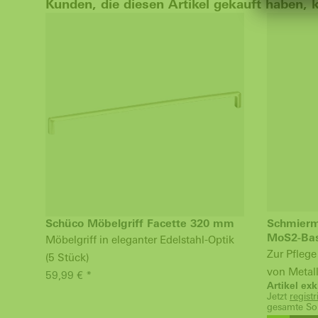
Kunden, die diesen Artikel gekauft haben, 
Schüco Möbelgriff Facette 320 mm
Schmiermi
MoS2-Bas
Möbelgriff in eleganter Edelstahl-Optik
Zur Pfleg
(5 Stück)
von Metall
59,99 € *
Artikel ex
Jetzt
regist
gesamte Sor