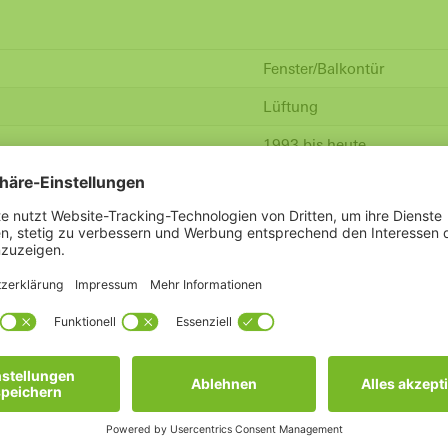
Fenster/Balkontür
Lüftung
1993 bis heute
hsel - VentoFrame