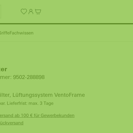
riffe
Fachwissen
ter
mer: 9502-288898
ilter, Lüftungssystem VentoFrame
bar. Lieferfrist: max. 3 Tage
Versand ab 100 € für Gewerbekunden
Rückversand