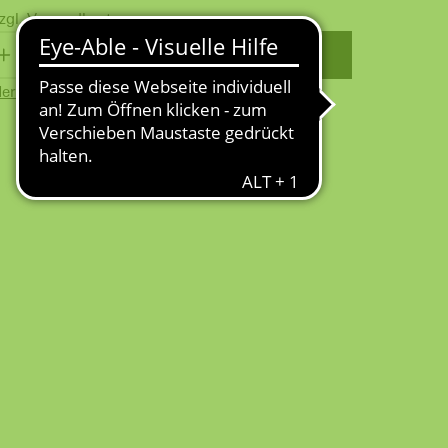
zgl.
Versandkosten
WARENKORB
erkzettel