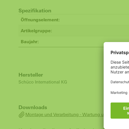
Spezifikation
Öffnungselement:
Artikelgruppe:
Baujahr:
Hersteller
Schüco International KG
Downloads
Montage und Verarbeitung - Wartung und Filterwec