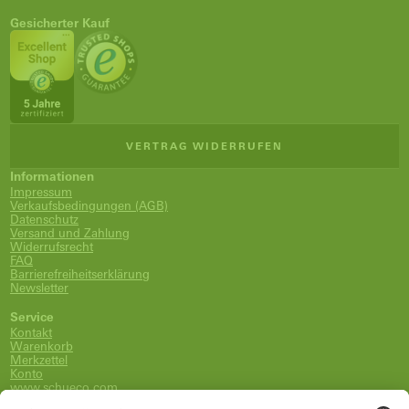
Gesicherter Kauf
VERTRAG WIDERRUFEN
Informationen
Impressum
Verkaufsbedingungen (AGB)
Datenschutz
Versand und Zahlung
Widerrufsrecht
FAQ
Barrierefreiheitserklärung
Newsletter
Service
Kontakt
Warenkorb
Merkzettel
Konto
www.schueco.com
shop@schueco.com