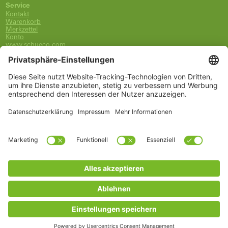
Service
Kontakt
Warenkorb
Merkzettel
Konto
www.schueco.com
shop@schueco.com
0800-400-4007
kostenlos aus dem dt. Festnetz
Unsere Marken
Alle Marken
Franz Schneider Brakel GmbH + Co KG
Schüco International KG
Schüco Polymer Technologies
Schüco Stahlsysteme Jansen
Kategorien
Ersatzteile
Griffe
Wartung, Pflege und Lüftung
Einbruchschutz
FSB Griffe
Fachwissen
Arbeitszubehör
* Alle Preise inkl. deutscher MwSt., zzgl. Versandkosten
© Copyrights 2026 Schüco Ersatzteile für Fenster und Türen |
Deutschland