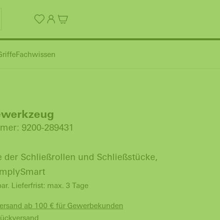
riffe
Fachwissen
ewerkzeug
mer: 9200-289431
der Schließrollen und Schließstücke,
implySmart
bar. Lieferfrist: max. 3 Tage
Versand ab 100 € für Gewerbekunden
Rückversand