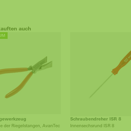
kauften auch
UM
gewerkzeug
Schraubendreher ISR 8
 der Riegelstangen, AvanTec
Innensechsrund ISR 8