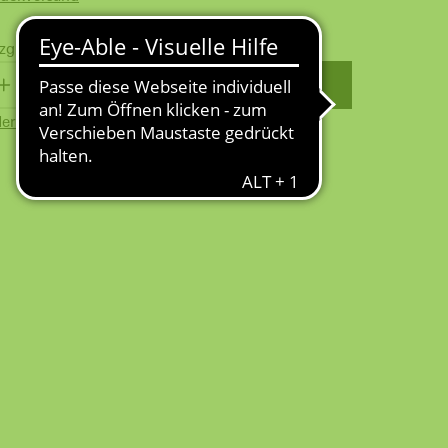
zgl.
Versandkosten
WARENKORB
erkzettel