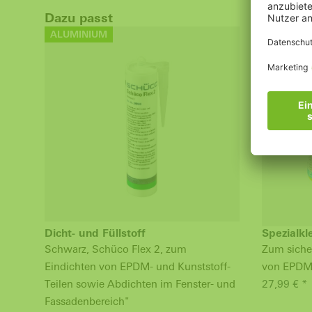
Dazu passt
ALUMINIUM
ALUMINI
Dicht- und Füllstoff
Spezialkl
Schwarz, Schüco Flex 2, zum
Zum siche
Eindichten von EPDM- und Kunststoff-
von EPDM
Teilen sowie Abdichten im Fenster- und
27,99 € *
Fassadenbereich"