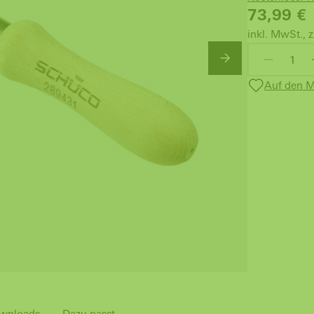
73,99
€
inkl. MwSt., z
Auf den M
wnloads
Dazu passt