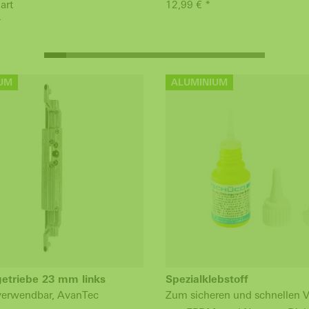
art
12,99 € *
*
UM
ALUMINIUM
triebe 23 mm links
Spezialklebstoff
 verwendbar, AvanTec
Zum sicheren und schnellen V