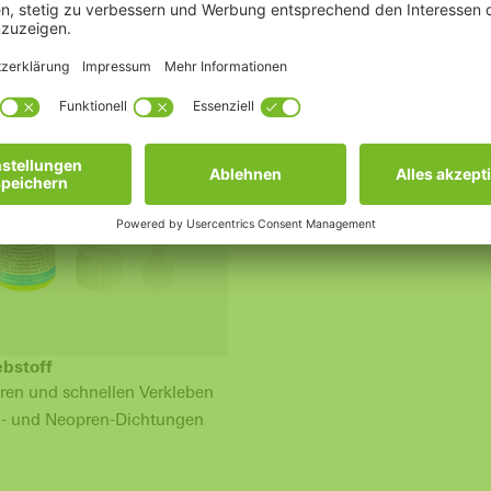
UM
ebstoff
ren und schnellen Verkleben
- und Neopren-Dichtungen