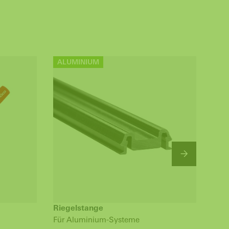
ALUMINIUM
AL
Riegelstange
Kam
Für Aluminium-Systeme
DIN 