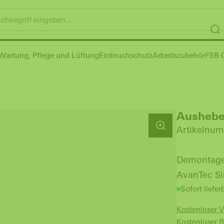
Wartung, Pflege und Lüftung
Einbruchschutz
Arbeitszubehör
FSB G
Ausheb
Artikelnum
Demontage 
AvanTec S
Sofort liefer
Kostenloser 
Kostenloser 