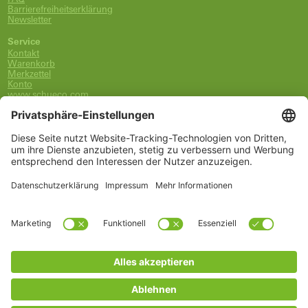
Barrierefreiheitserklärung
Newsletter
Service
Kontakt
Warenkorb
Merkzettel
Konto
www.schueco.com
shop@schueco.com
0800-400-4007
kostenlos aus dem dt. Festnetz
Unsere Marken
Alle Marken
Franz Schneider Brakel GmbH + Co KG
Schüco International KG
Schüco Polymer Technologies
Schüco Stahlsysteme Jansen
Kategorien
Ersatzteile
Griffe
Wartung, Pflege und Lüftung
Einbruchschutz
FSB Griffe
Fachwissen
Arbeitszubehör