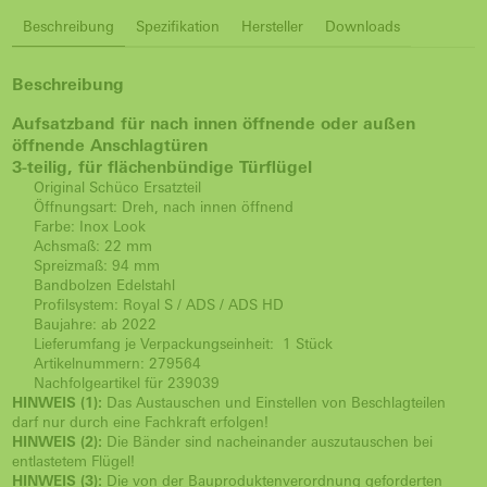
Beschreibung
Spezifikation
Hersteller
Downloads
Beschreibung
Aufsatzband für nach innen öffnende oder außen
öffnende Anschlagtüren
3-teilig, für flächenbündige Türflügel
Original Schüco Ersatzteil
Öffnungsart: Dreh, nach innen öffnend
Farbe: Inox Look
Achsmaß: 22 mm
Spreizmaß: 94 mm
Bandbolzen Edelstahl
Profilsystem: Royal S / ADS / ADS HD
Baujahre: ab 2022
Lieferumfang je Verpackungseinheit: 1 Stück
Artikelnummern: 279564
Nachfolgeartikel für 239039
HINWEIS (1):
Das Austauschen und Einstellen von Beschlagteilen
darf nur durch eine Fachkraft erfolgen!
HINWEIS (2):
Die Bänder sind nacheinander auszutauschen bei
entlastetem Flügel!
HINWEIS (3):
Die von der Bauproduktenverordnung geforderten