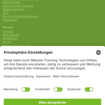
Datenschutz
Versand und Zahlung
Widerrufsrecht
FAQ
Barrierefreiheitserklärung
Newsletter
Service
Kontakt
Warenkorb
Merkzettel
Konto
www.schueco.com
shop@schueco.com
0800-400-4007
kostenlos aus dem dt. Festnetz
Unsere Marken
Alle Marken
Franz Schneider Brakel GmbH + Co KG
Schüco International KG
Schüco Polymer Technologies
Schüco Stahlsysteme Jansen
Kategorien
Ersatzteile
Griffe
Wartung, Pflege und Lüftung