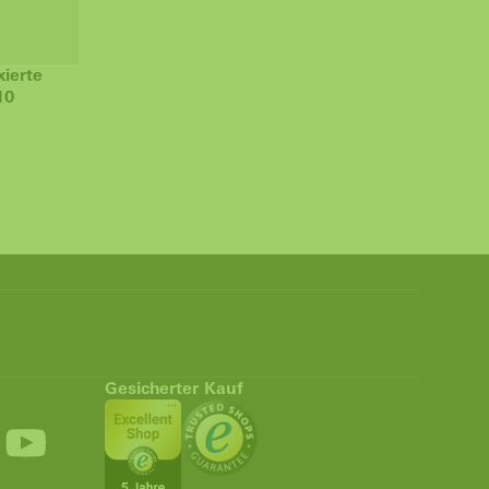
xierte
10
Gesicherter Kauf