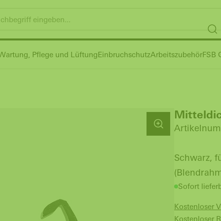
Wartung, Pflege und Lüftung
Einbruchschutz
Arbeitszubehör
FSB G
Mitteld
Artikelnum
Schwarz, f
(Blendrahm
Sofort liefer
Kostenloser 
Kostenloser 