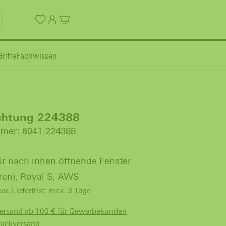
riffe
Fachwissen
ichtung 224388
mer: 6041-224388
ür nach innen öffnende Fenster
en), Royal S, AWS
bar. Lieferfrist: max. 3 Tage
Versand ab 100 € für Gewerbekunden
Rückversand