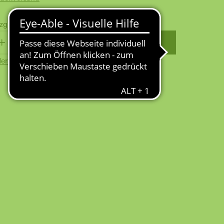
zgl.
Versandkosten
WARENKORB
erkzettel