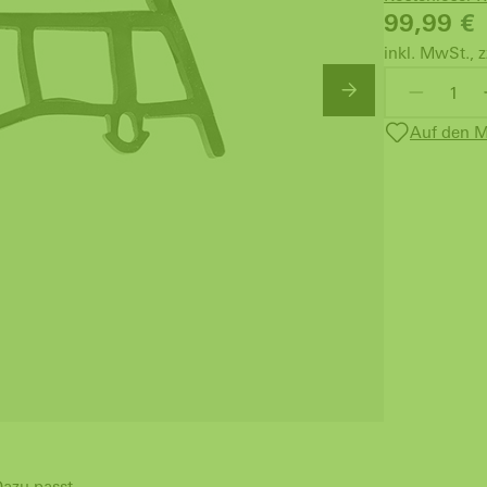
99,99
€
inkl. MwSt., z
Auf den M
azu passt