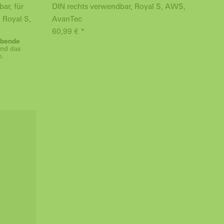
ar, für
DIN rechts verwendbar, Royal S, AWS,
DIN 
 Royal S,
AvanTec
Ava
60,99 € *
60,9
eibende
nd das
n.