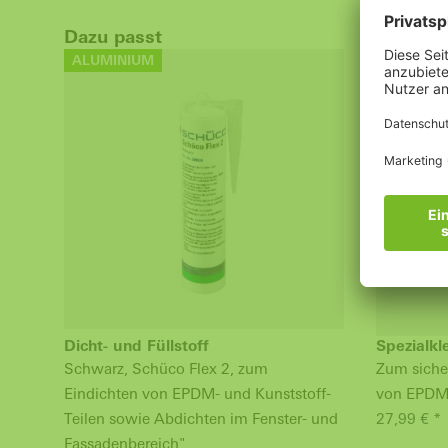
Dazu passt
ALUMINIUM
ALUMINI
Dicht- und Füllstoff
Spezialkl
Schwarz, Schüco Flex 2, zum
Zum siche
Eindichten von EPDM- und Kunststoff-
von EPDM
Teilen sowie Abdichten im Fenster- und
27,99 € *
Fassadenbereich"