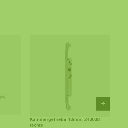
Kammergetriebe 43mm, 243038
Kam
rechts
link