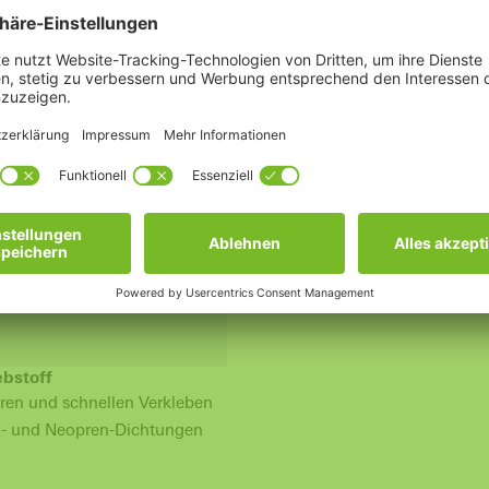
UM
ebstoff
ren und schnellen Verkleben
- und Neopren-Dichtungen