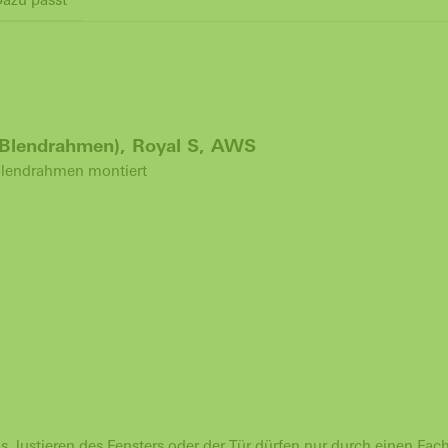
 (Blendrahmen), Royal S, AWS
 Blendrahmen montiert
 Justieren des Fensters oder der Tür dürfen nur durch einen Fa