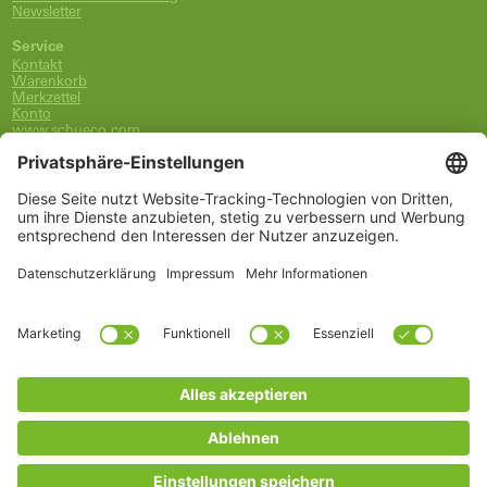
Newsletter
Service
Kontakt
Warenkorb
Merkzettel
Konto
www.schueco.com
shop@schueco.com
0800-400-4007
kostenlos aus dem dt. Festnetz
Unsere Marken
Alle Marken
Franz Schneider Brakel GmbH + Co KG
Schüco International KG
Schüco Polymer Technologies
Schüco Stahlsysteme Jansen
Kategorien
Ersatzteile
Griffe
Wartung, Pflege und Lüftung
Einbruchschutz
FSB Griffe
Fachwissen
Arbeitszubehör
* Alle Preise inkl. deutscher MwSt., zzgl. Versandkosten