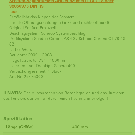
Scheren-Reparatursets Artikel 98050971 DIN LS oder
98050973 DIN RS
aus.
Ermöglicht das Kippen des Fensters
Für alle Öffnungsrichtungen (links und rechts öffnend)
Original Schüco Ersatzteil
Beschlagsystem: Schüco Systembeschlag
Profilsystem: Schüco Corona AS 60 / Schüco Corona CT 70 / SI
82
Farbe: Weiß
Baujahre: 2000 – 2003
Flügelfalzbreite: 781 - 1560 mm
Lieferumfang: Drehkipp-Schere 400
Verpackungseinheit: 1 Stück
Art.-Nr. 25475000
HINWEIS
: Das Austauschen von Beschlagteilen und das Justieren
des Fensters dürfen nur durch einen Fachmann erfolgen!
Spezifikation
Länge (Größe):
400 mm