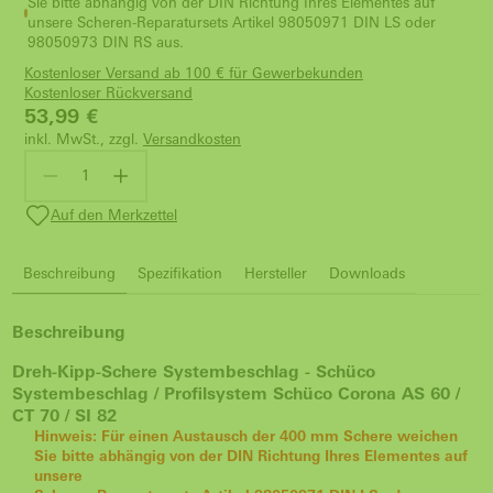
Sie bitte abhängig von der DIN Richtung Ihres Elementes auf
unsere Scheren-Reparatursets Artikel 98050971 DIN LS oder
98050973 DIN RS aus.
Kostenloser Versand ab 100 € für Gewerbekunden
Kostenloser Rückversand
53,99
€
inkl. MwSt., zzgl.
Versandkosten
Auf den Merkzettel
Beschreibung
Spezifikation
Hersteller
Downloads
Beschreibung
Dreh-Kipp-Schere Systembeschlag - Schüco
Systembeschlag / P
rofilsystem Schüco Corona AS 60 /
CT 70 / SI 82
Hinweis: Für einen Austausch der 400 mm Schere weichen
Sie bitte abhängig von der DIN Richtung Ihres Elementes auf
unsere