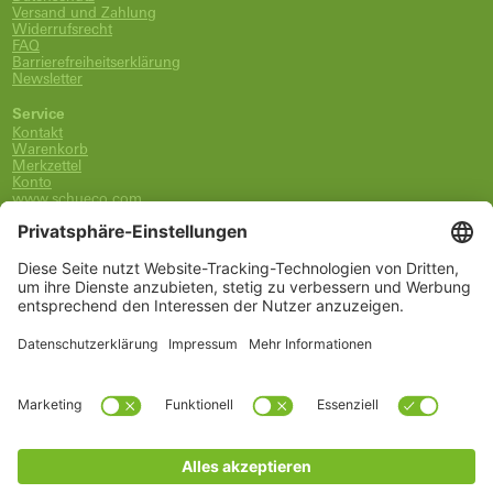
Versand und Zahlung
Widerrufsrecht
FAQ
Barrierefreiheitserklärung
Newsletter
Service
Kontakt
Warenkorb
Merkzettel
Konto
www.schueco.com
shop@schueco.com
0800-400-4007
kostenlos aus dem dt. Festnetz
Unsere Marken
Alle Marken
Franz Schneider Brakel GmbH + Co KG
Schüco International KG
Schüco Polymer Technologies
Schüco Stahlsysteme Jansen
Kategorien
Ersatzteile
Griffe
Wartung, Pflege und Lüftung
Einbruchschutz