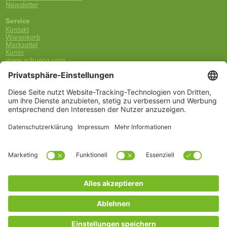
Newsletter
Service
Kontakt
Warenkorb
Merkzettel
Konto
www.schueco.com
shop@schueco.com
0800-400-4007
kostenlos aus dem dt. Festnetz
Unsere Marken
Alle Marken
Franz Schneider Brakel GmbH + Co KG
Schüco International KG
Schüco Polymer Technologies
Schüco Stahlsysteme Jansen
Kategorien
Ersatzteile
Griffe
Wartung, Pflege und Lüftung
Einbruchschutz
FSB Griffe
Fachwissen
Arbeitszubehör
* Alle Preise inkl. deutscher MwSt., zzgl. Versandkosten