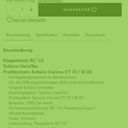
inkl. MwSt., zzgl.
Versandkosten
WARENKORB
Auf den Merkzettel
Beschreibung
Spezifikation
Hersteller
Downloads
Beschreibung
Riegelstück RC 1/2
Schüco VarioTec
Profilsystem Schüco Corona CT 70 / SI 82
Verriegelungselement im Blendrahmen
Für alle Öffnungsrichtungen (links und rechts öffnend)
Original Schüco Ersatzteil
Beschlagsystem: Schüco VarioTec
Profilsystem: Schüco Corona CT 70 / SI 82
Baujahre: 2002 bis heute
Sicherheitsausführung: RC 1/2 (Resistance Class /
Wiederstandsklasse)
Farbe: Schwarz
Lieferumfang: Riegelstück RC 1/2