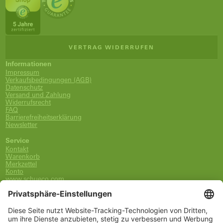
VERTRAG WIDERRUFEN
Informationen
Impressum
Verkaufsbedingungen (AGB)
Datenschutz
Versand und Zahlung
Widerrufsrecht
FAQ
Barrierefreiheitserklärung
Newsletter
Service
Kontakt
Warenkorb
Merkzettel
Konto
www.schueco.com
shop@schueco.com
0800-400-4007
kostenlos aus dem dt. Festnetz
Unsere Marken