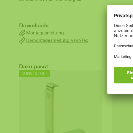
Downloads
Montageanleitung
Demontageanleitung VarioTec
Dazu passt
KUNSTSTOFF
KUNSTST