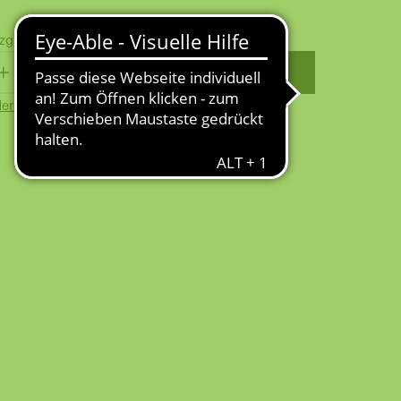
zgl.
Versandkosten
WARENKORB
erkzettel