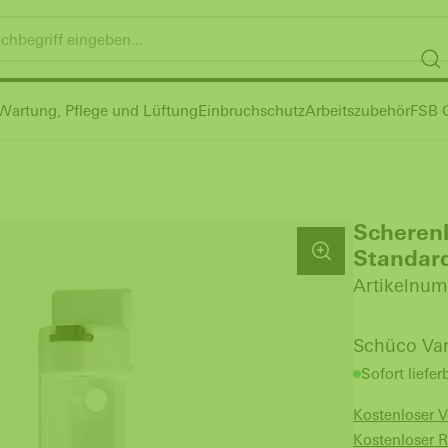
Wartung, Pflege und Lüftung
Einbruchschutz
Arbeitszubehör
FSB G
Scherenl
Standar
Artikelnum
Schüco Var
Sofort liefer
Kostenloser 
Kostenloser 