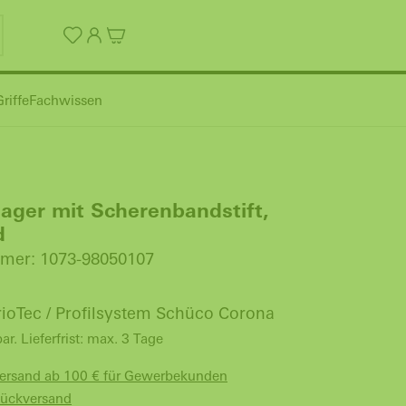
riffe
Fachwissen
ager mit Scherenbandstift,
d
mer: 1073-98050107
ioTec / Profilsystem Schüco Corona
bar. Lieferfrist: max. 3 Tage
Versand ab 100 € für Gewerbekunden
Rückversand