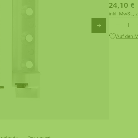
24,10
€
inkl. MwSt., z
Auf den M
wnloads
Dazu passt