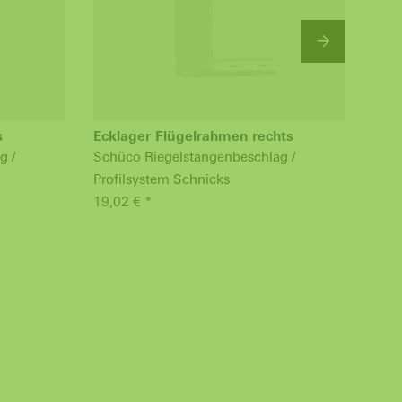
s
Ecklager Flügelrahmen rechts
Sch
Vari
g /
Schüco Riegelstangenbeschlag /
Prof
Profilsystem Schnicks
27,9
19,02 € *