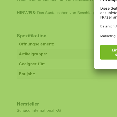
HINWEIS
: Das Austauschen von Beschlagteilen und das
Spezifikation
Öffnungselement:
Artikelgruppe:
Geeignet für:
Baujahr:
Hersteller
Schüco International KG