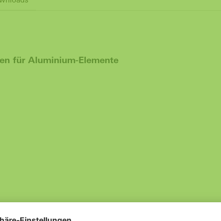
en für Aluminium-Elemente
rungskappen austauschen
www.schueco.de/ersatzteile-wasserschlitzkappen