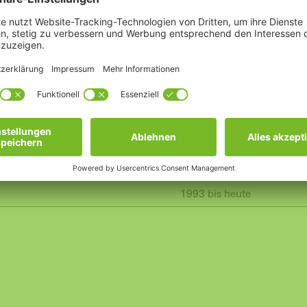
 Justieren des Fensters oder der Tür dürfen nur durch einen Fa
Fenster/Balkontür
Zubehör
Aluminium
1993 bis heute