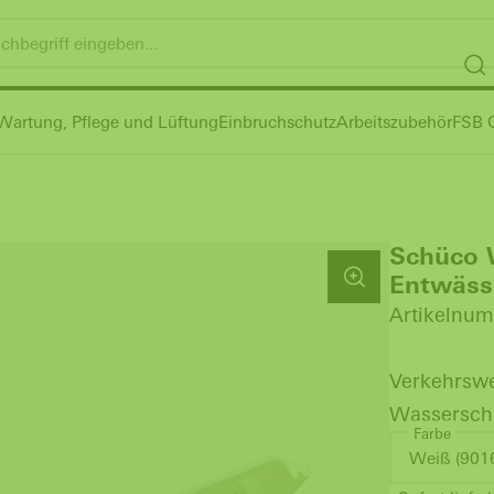
Wartung, Pflege und Lüftung
Einbruchschutz
Arbeitszubehör
FSB G
Schüco 
Entwäss
Artikelnum
Verkehrswe
Wassersch
Farbe
Weiß (901