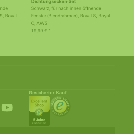
Dichtungsecken-Set
Mitt
ende
Schwarz, für nach innen öffnende
Schw
S, Royal
Fenster (Blendrahmen), Royal S, Royal
Fens
C, AWS
88,9
19,99 € *
Gesicherter Kauf