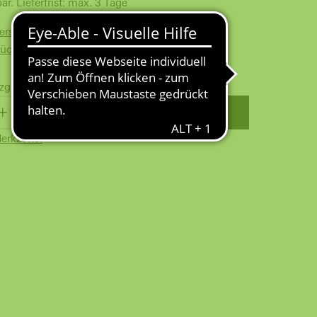
bar. Lieferfrist: max. 3 Tage
Versand ab 100 € für Gewerbekunden
Rückversand
zgl.
Versandkosten
WARENKORB
erkzettel