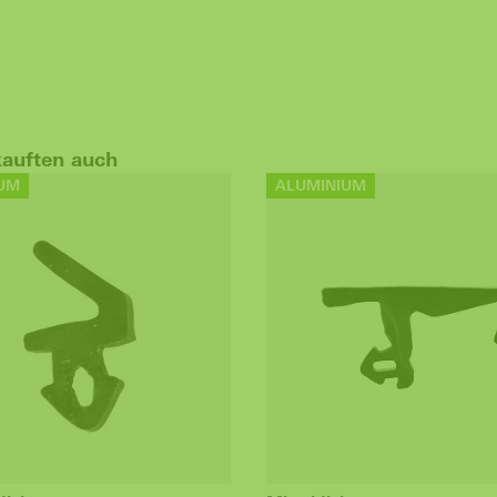
kauften auch
UM
ALUMINIUM