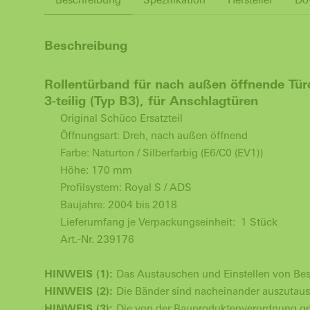
Beschreibung
Rollentürband für nach außen öffnende 
3-teilig (Typ B3), für Anschlagtüren
Original Schüco Ersatzteil
Öffnungsart: Dreh, nach außen öffnend
Farbe: Naturton / Silberfarbig (E6/C0 (EV1))
Höhe: 170 mm
Profilsystem: Royal S / ADS
Baujahre: 2004 bis 2018
Lieferumfang je Verpackungseinheit: 1 Stück
Art.-Nr.
239176
HINWEIS (1):
Das Austauschen und Einstellen von Besc
HINWEIS (2):
Die Bänder sind nacheinander auszutaus
HINWEIS (3):
Die von der Bauproduktenverordnung ge