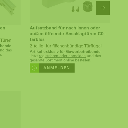
ßen
Aufsatzband für nach innen oder
Aufs
außen öffnende Anschlagtüren C0 -
Ansc
farblos
 Türen
2-te
2-teilig, für flächenbündige Türflügel
eibende
Arti
nd das
Jetzt
Artikel exklusiv für Gewerbetreibende
n.
gesam
Jetzt
registrieren oder anmelden
und das
gesamte Sortiment online bestellen.
ANMELDEN