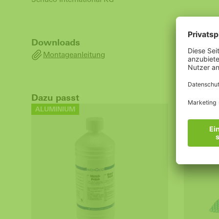
Downloads
Montageanleitung
Dazu passt
ALUMINIUM
ALUMINI