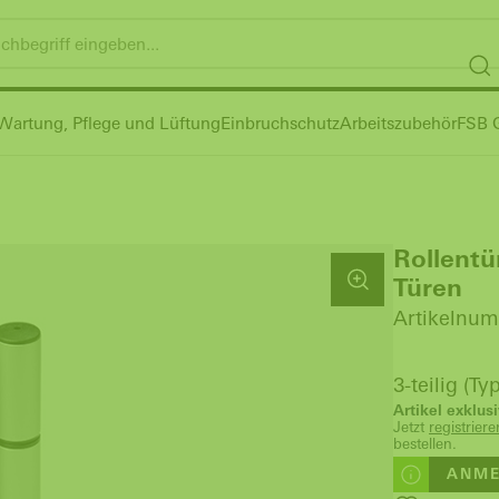
Wartung, Pflege und Lüftung
Einbruchschutz
Arbeitszubehör
FSB G
Rollentü
Türen
Artikelnum
3-teilig (T
Artikel exklu
Jetzt
registrie
bestellen.
ANME