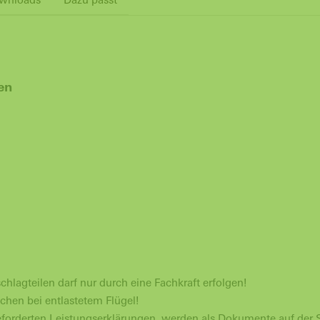
Türen
hlagteilen darf nur durch eine Fachkraft erfolgen!
chen bei entlastetem Flügel!
forderten Leistungserklärungen, werden als Dokumente auf der