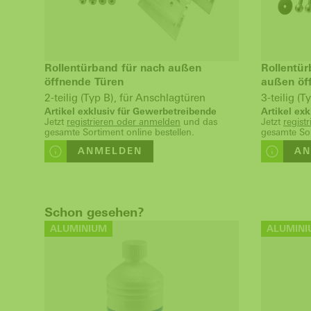
Rollentürband für nach außen
Rollentür
öffnende Türen
außen öf
2-teilig (Typ B), für Anschlagtüren
3-teilig (
Artikel exklusiv für Gewerbetreibende
Artikel ex
Jetzt
registrieren oder anmelden
und das
Jetzt
regist
gesamte Sortiment online bestellen.
gesamte Sor
ANMELDEN
AN
Schon gesehen?
ALUMINIUM
ALUMINI