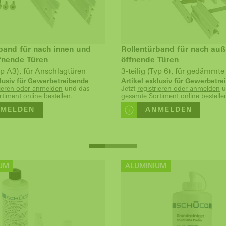
band für nach innen und
Rollentürband für nach au
fnende Türen
öffnende Türen
Typ A3), für Anschlagtüren
3-teilig (Typ 6), für gedämmte
klusiv für Gewerbetreibende
Artikel exklusiv für Gewerbetr
rieren oder anmelden
und das
Jetzt
registrieren oder anmelden
u
timent online bestellen.
gesamte Sortiment online bestelle
MELDEN
ANMELDEN
UM
ALUMINIUM