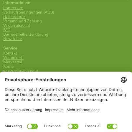
Informationen
Impressum
Verkaufsbedingungen (AGB)
Datenschutz
Versand und Zahlung
Widerrufsrecht
FAQ
Barrierefreiheitserklärung
Newsletter
Service
Kontakt
Warenkorb
Merkzettel
Konto
www.schueco.com
shop@schueco.com
0800-400-4007
kostenlos aus dem dt. Festnetz
Unsere Marken
Alle Marken
Franz Schneider Brakel GmbH + Co KG
Schüco International KG
Schüco Polymer Technologies
Schüco Stahlsysteme Jansen
Kategorien