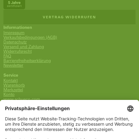
VERTRAG WIDERRUFEN
Informationen
Impressum
Verkaufsbedingungen (AGB)
Datenschutz
Versand und Zahlung
Widerrufsrecht
FAQ
Barrierefreiheitserklärung
Newsletter
Service
Kontakt
Warenkorb
Merkzettel
Konto
www.schueco.com
shop@schueco.com
0800-400-4007
kostenlos aus dem dt. Festnetz
Unsere Marken
Alle Marken
Franz Schneider Brakel GmbH + Co KG