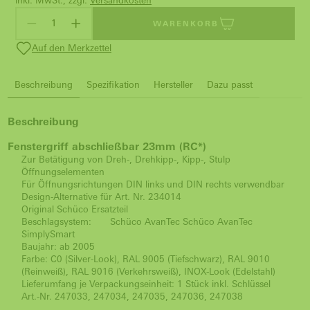
inkl. MwSt., zzgl.
Versandkosten
WARENKORB
Auf den Merkzettel
Beschreibung
Spezifikation
Hersteller
Dazu passt
Beschreibung
Fenstergriff abschließbar 23mm (RC*)
Zur Betätigung von Dreh-, Drehkipp-, Kipp-, Stulp
Öffnungselementen
Für Öffnungsrichtungen DIN links und DIN rechts verwendbar
Design-Alternative für Art. Nr. 234014
Original Schüco Ersatzteil
Beschlagsystem:
Schüco AvanTec Schüco AvanTec
SimplySmart
Baujahr: ab 2005
Farbe: C0 (Silver-Look), RAL 9005 (Tiefschwarz), RAL 9010
(Reinweiß), RAL 9016 (Verkehrsweiß), INOX-Look (Edelstahl)
Lieferumfang je Verpackungseinheit: 1 Stück inkl. Schlüssel
Art.-Nr. 247033, 247034, 247035, 247036, 247038