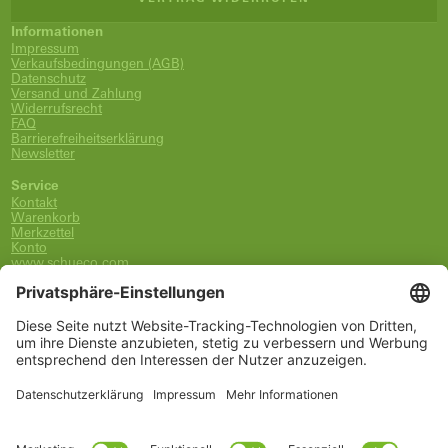
Informationen
Impressum
Verkaufsbedingungen (AGB)
Datenschutz
Versand und Zahlung
Widerrufsrecht
FAQ
Barrierefreiheitserklärung
Newsletter
Service
Kontakt
Warenkorb
Merkzettel
Konto
www.schueco.com
shop@schueco.com
0800-400-4007
kostenlos aus dem dt. Festnetz
Unsere Marken
Alle Marken
Franz Schneider Brakel GmbH + Co KG
Schüco International KG
Schüco Polymer Technologies
Schüco Stahlsysteme Jansen