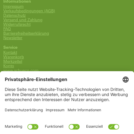
Informationen
Impressum
Verkaufsbedingungen (AGB)
Datenschutz
Versand und Zahlung
Widerrufsrecht
FAQ
Barrierefreiheitserklärung
Newsletter
Service
Kontakt
Warenkorb
Merkzettel
Konto
www.schueco.com
shop@schueco.com
0800-400-4007
kostenlos aus dem dt. Festnetz
Unsere Marken
Alle Marken
Franz Schneider Brakel GmbH + Co KG
Schüco International KG
Schüco Polymer Technologies
Schüco Stahlsysteme Jansen
Kategorien
Ersatzteile