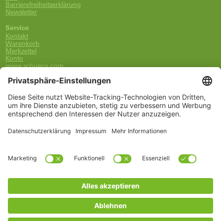
Barrierefreiheitserklärung
Newsletter
Service
Kontakt
Warenkorb
Merkzettel
Konto
www.schueco.com
shop@schueco.com
0800-400-4007
kostenlos aus dem dt. Festnetz
Unsere Marken
Alle Marken
Franz Schneider Brakel GmbH + Co KG
Schüco International KG
Schüco Polymer Technologies
Schüco Stahlsysteme Jansen
Kategorien
Ersatzteile
Griffe
Wartung, Pflege und Lüftung
Einbruchschutz
FSB Griffe
Fachwissen
Arbeitszubehör