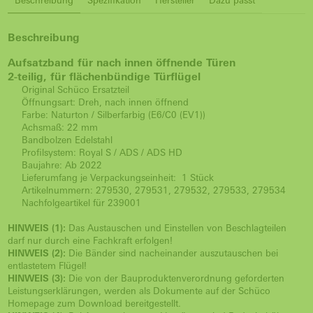
Beschreibung
Spezifikation
Hersteller
Dazu passt
Beschreibung
Aufsatzband für nach innen öffnende Türen
2-teilig, für flächenbündige Türflügel
Original Schüco Ersatzteil
Öffnungsart: Dreh, nach innen öffnend
Farbe: Naturton / Silberfarbig (E6/C0 (EV1))
Achsmaß: 22 mm
Bandbolzen Edelstahl
Profilsystem: Royal S / ADS / ADS HD
Baujahre: Ab 2022
Lieferumfang je Verpackungseinheit: 1 Stück
Artikelnummern: 279530, 279531, 279532, 279533, 279534
Nachfolgeartikel für 239001
HINWEIS (1):
Das Austauschen und Einstellen von Beschlagteilen
darf nur durch eine Fachkraft erfolgen!
HINWEIS (2):
Die Bänder sind nacheinander auszutauschen bei
entlastetem Flügel!
HINWEIS (3):
Die von der Bauproduktenverordnung geforderten
Leistungserklärungen, werden als Dokumente auf der Schüco
Homepage zum Download bereitgestellt.