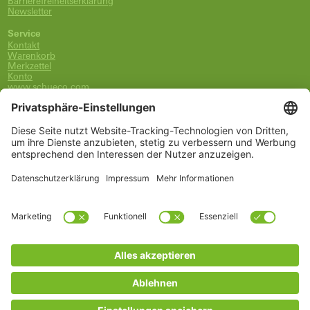
Barrierefreiheitserklärung
Newsletter
Service
Kontakt
Warenkorb
Merkzettel
Konto
www.schueco.com
shop@schueco.com
0800-400-4007
kostenlos aus dem dt. Festnetz
Unsere Marken
Alle Marken
Franz Schneider Brakel GmbH + Co KG
Schüco International KG
Schüco Polymer Technologies
Schüco Stahlsysteme Jansen
Kategorien
Ersatzteile
Griffe
Wartung, Pflege und Lüftung
Einbruchschutz
FSB Griffe
Fachwissen
Arbeitszubehör
* Alle Preise inkl. deutscher MwSt., zzgl. Versandkosten