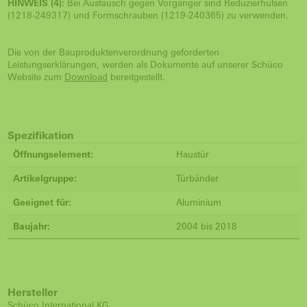
HINWEIS (4):
Bei Austausch gegen Vorgänger sind Reduzierhülsen
(1218-249317) und Formschrauben (1219-240365) zu verwenden.
Die von der Bauproduktenverordnung geforderten
Leistungserklärungen, werden als Dokumente auf unserer Schüco
Website zum
Download
bereitgestellt.
Spezifikation
Öffnungselement:
Haustür
Artikelgruppe:
Türbänder
Geeignet für:
Aluminium
Baujahr:
2004 bis 2018
Hersteller
Schüco International KG